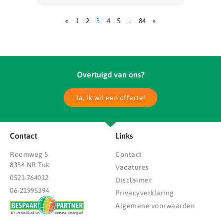
«
1
2
3
4
5
…
84
»
Overtuigd van ons?
Ja, ik wil een offerte!
Contact
Links
Roomweg 5
Contact
8334 NR Tuk
Vacatures
0521-764012
Disclaimer
06-21995394
Privacyverklaring
Algemene voorwaarden