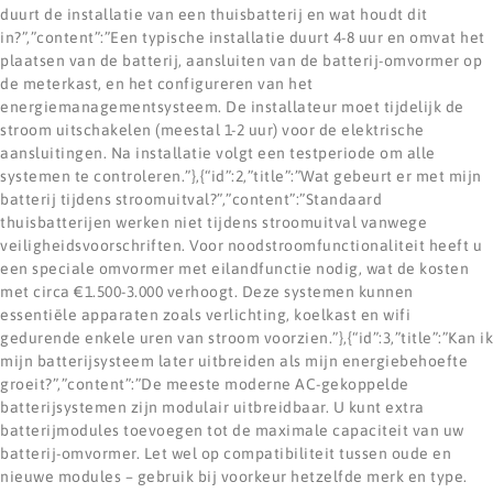
duurt de installatie van een thuisbatterij en wat houdt dit
in?”,”content”:”Een typische installatie duurt 4-8 uur en omvat het
plaatsen van de batterij, aansluiten van de batterij-omvormer op
de meterkast, en het configureren van het
energiemanagementsysteem. De installateur moet tijdelijk de
stroom uitschakelen (meestal 1-2 uur) voor de elektrische
aansluitingen. Na installatie volgt een testperiode om alle
systemen te controleren.”},{“id”:2,”title”:”Wat gebeurt er met mijn
batterij tijdens stroomuitval?”,”content”:”Standaard
thuisbatterijen werken niet tijdens stroomuitval vanwege
veiligheidsvoorschriften. Voor noodstroomfunctionaliteit heeft u
een speciale omvormer met eilandfunctie nodig, wat de kosten
met circa €1.500-3.000 verhoogt. Deze systemen kunnen
essentiële apparaten zoals verlichting, koelkast en wifi
gedurende enkele uren van stroom voorzien.”},{“id”:3,”title”:”Kan ik
mijn batterijsysteem later uitbreiden als mijn energiebehoefte
groeit?”,”content”:”De meeste moderne AC-gekoppelde
batterijsystemen zijn modulair uitbreidbaar. U kunt extra
batterijmodules toevoegen tot de maximale capaciteit van uw
batterij-omvormer. Let wel op compatibiliteit tussen oude en
nieuwe modules – gebruik bij voorkeur hetzelfde merk en type.