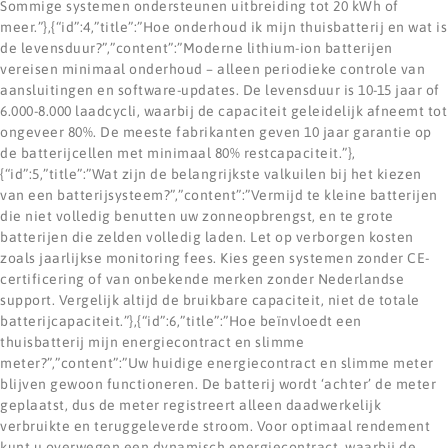
Sommige systemen ondersteunen uitbreiding tot 20 kWh of
meer.”},{“id”:4,”title”:”Hoe onderhoud ik mijn thuisbatterij en wat is
de levensduur?”,”content”:”Moderne lithium-ion batterijen
vereisen minimaal onderhoud – alleen periodieke controle van
aansluitingen en software-updates. De levensduur is 10-15 jaar of
6.000-8.000 laadcycli, waarbij de capaciteit geleidelijk afneemt tot
ongeveer 80%. De meeste fabrikanten geven 10 jaar garantie op
de batterijcellen met minimaal 80% restcapaciteit.”},
{“id”:5,”title”:”Wat zijn de belangrijkste valkuilen bij het kiezen
van een batterijsysteem?”,”content”:”Vermijd te kleine batterijen
die niet volledig benutten uw zonneopbrengst, en te grote
batterijen die zelden volledig laden. Let op verborgen kosten
zoals jaarlijkse monitoring fees. Kies geen systemen zonder CE-
certificering of van onbekende merken zonder Nederlandse
support. Vergelijk altijd de bruikbare capaciteit, niet de totale
batterijcapaciteit.”},{“id”:6,”title”:”Hoe beïnvloedt een
thuisbatterij mijn energiecontract en slimme
meter?”,”content”:”Uw huidige energiecontract en slimme meter
blijven gewoon functioneren. De batterij wordt ‘achter’ de meter
geplaatst, dus de meter registreert alleen daadwerkelijk
verbruikte en teruggeleverde stroom. Voor optimaal rendement
kunt u overwegen een dynamisch energiecontract, waarbij de