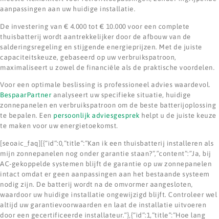
aanpassingen aan uw huidige installatie.
De investering van € 4.000 tot € 10.000 voor een complete
thuisbatterij wordt aantrekkelijker door de afbouw van de
salderingsregeling en stijgende energieprijzen. Met de juiste
capaciteitskeuze, gebaseerd op uw verbruikspatroon,
maximaliseert u zowel de financiële als de praktische voordelen.
Voor een optimale beslissing is professioneel advies waardevol.
BespaarPartner
analyseert uw specifieke situatie, huidige
zonnepanelen en verbruikspatroon om de beste batterijoplossing
te bepalen. Een
persoonlijk adviesgesprek
helpt u de juiste keuze
te maken voor uw energietoekomst.
[seoaic_faq][{“id”:0,”title”:”Kan ik een thuisbatterij installeren als
mijn zonnepanelen nog onder garantie staan?”,”content”:”Ja, bij
AC-gekoppelde systemen blijft de garantie op uw zonnepanelen
intact omdat er geen aanpassingen aan het bestaande systeem
nodig zijn. De batterij wordt na de omvormer aangesloten,
waardoor uw huidige installatie ongewijzigd blijft. Controleer wel
altijd uw garantievoorwaarden en laat de installatie uitvoeren
door een gecertificeerde installateur.”},{“id”:1,”title”:”Hoe lang