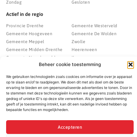
Zondag
Gesloten
Actief in de regio
Provincie Drenthe
Gemeente Westerveld
Gemeente Hoogeveen
Gemeente De Wolden
Gemeente Meppel
Zwolle
Gemeente Midden-Drenthe
Heerenveen
Gemeente Noordenveld
Kampen
Beheer cookie toestemming
Gemeente Noordoostpolder
Emmeloord
Gemeente Steenwijkerland
Wolvega
We gebruiken technologieën zoals cookies om informatie over je apparaat
Gemeente Weststellingwerf
op te slaan en/of te raadplegen. We doen dit met als doel om de beste
ervaring te bieden en om gepersonaliseerde advertenties te tonen. Door in
te stemmen met deze technologieën kunnen we gegevens zoals bladeren
gedrag of unieke ID's op deze site verwerken. Als je geen toestemming
geeft of je toestemming intrekt, kan dit een nadelige invloed hebben op
© 2022 - 2026 BespaarPartner | Alle rechten voorbehouden
bepaalde functies en mogelijkheden.
Accepteren