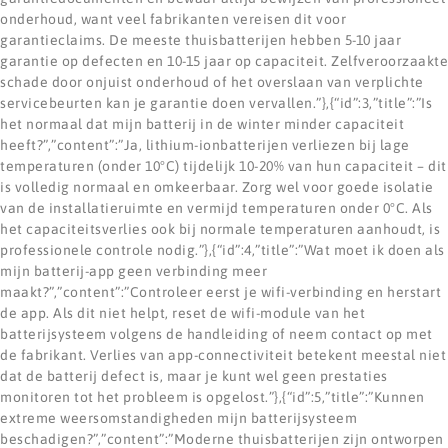
onderhoud, want veel fabrikanten vereisen dit voor
garantieclaims. De meeste thuisbatterijen hebben 5-10 jaar
garantie op defecten en 10-15 jaar op capaciteit. Zelfveroorzaakte
schade door onjuist onderhoud of het overslaan van verplichte
servicebeurten kan je garantie doen vervallen.”},{“id”:3,”title”:”Is
het normaal dat mijn batterij in de winter minder capaciteit
heeft?”,”content”:”Ja, lithium-ionbatterijen verliezen bij lage
temperaturen (onder 10°C) tijdelijk 10-20% van hun capaciteit – dit
is volledig normaal en omkeerbaar. Zorg wel voor goede isolatie
van de installatieruimte en vermijd temperaturen onder 0°C. Als
het capaciteitsverlies ook bij normale temperaturen aanhoudt, is
professionele controle nodig.”},{“id”:4,”title”:”Wat moet ik doen als
mijn batterij-app geen verbinding meer
maakt?”,”content”:”Controleer eerst je wifi-verbinding en herstart
de app. Als dit niet helpt, reset de wifi-module van het
batterijsysteem volgens de handleiding of neem contact op met
de fabrikant. Verlies van app-connectiviteit betekent meestal niet
dat de batterij defect is, maar je kunt wel geen prestaties
monitoren tot het probleem is opgelost.”},{“id”:5,”title”:”Kunnen
extreme weersomstandigheden mijn batterijsysteem
beschadigen?”,”content”:”Moderne thuisbatterijen zijn ontworpen