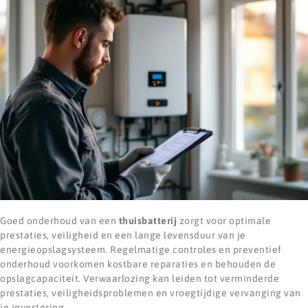
Goed onderhoud van een
thuisbatterij
zorgt voor optimale
prestaties, veiligheid en een lange levensduur van je
energieopslagsysteem. Regelmatige controles en preventief
onderhoud voorkomen kostbare reparaties en behouden de
opslagcapaciteit. Verwaarlozing kan leiden tot verminderde
prestaties, veiligheidsproblemen en vroegtijdige vervanging van
je investering.