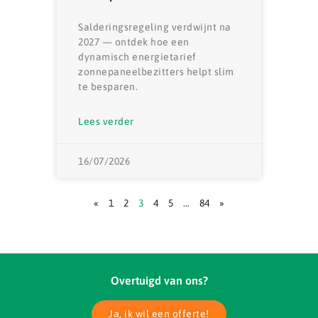
Salderingsregeling verdwijnt na
2027 — ontdek hoe een
dynamisch energietarief
zonnepaneelbezitters helpt slim
te besparen.
Lees verder
16/07/2026
«
1
2
3
4
5
…
84
»
Overtuigd van ons?
Ja, ik wil een offerte!