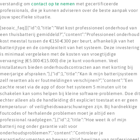
verstandig om
contact op te nemen
met gecertificeerde
professionals, die je kunnen adviseren over de beste aanpak voor
jouw specifieke situatie.
[seoaic_faq][{“id”:0,”title”:”Wat kost professioneel onderhoud van
een thuisbatterij gemiddeld?”,”content”:”Professioneel onderhoud
kost meestal tussen de €150-€300 per beurt, afhankelijk van het
batterijtype en de complexiteit van het systeem. Deze investering
is minimaal vergeleken met de kosten van vroegtijdige
vervanging (€5.000-€15.000) die je kunt voorkomen. Veel
installateurs bieden onderhoudscontracten aan met korting bij
meerjarige afspraken.”},{“id”:1,”title”:”Kan ik mijn batterijsysteem
zelf resetten als er foutmeldingen verschijnen?”,”content”:”Een
zachte reset via de app of door het systeem 5 minuten uit te
schakelen kan soms helpen bij kleine software-problemen. Doe dit
echter alleen als de handleiding dit expliciet toestaat en er geen
temperatuur- of veiligheidswaarschuwingen zijn. Bij hardnekkige
foutcodes of herhalende problemen moet je altijd een
professional raadplegen.”},{“id”:2,”title”:”Hoe weet ik of mijn
batterij nog onder garantie valt voor
onderhoudsproblemen?”,”content”:”Controleer je
garantiedocumenten en bewaar altijd bewijzen van professioneel