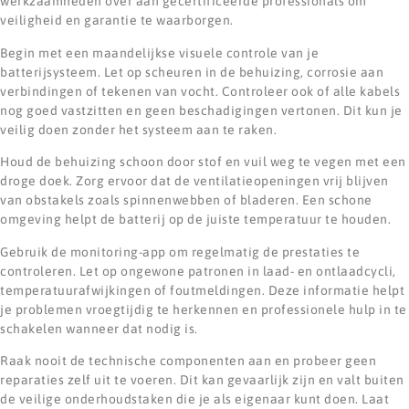
werkzaamheden over aan gecertificeerde professionals om
veiligheid en garantie te waarborgen.
Begin met een maandelijkse visuele controle van je
batterijsysteem. Let op scheuren in de behuizing, corrosie aan
verbindingen of tekenen van vocht. Controleer ook of alle kabels
nog goed vastzitten en geen beschadigingen vertonen. Dit kun je
veilig doen zonder het systeem aan te raken.
Houd de behuizing schoon door stof en vuil weg te vegen met een
droge doek. Zorg ervoor dat de ventilatieopeningen vrij blijven
van obstakels zoals spinnenwebben of bladeren. Een schone
omgeving helpt de batterij op de juiste temperatuur te houden.
Gebruik de monitoring-app om regelmatig de prestaties te
controleren. Let op ongewone patronen in laad- en ontlaadcycli,
temperatuurafwijkingen of foutmeldingen. Deze informatie helpt
je problemen vroegtijdig te herkennen en professionele hulp in te
schakelen wanneer dat nodig is.
Raak nooit de technische componenten aan en probeer geen
reparaties zelf uit te voeren. Dit kan gevaarlijk zijn en valt buiten
de veilige onderhoudstaken die je als eigenaar kunt doen. Laat