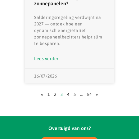
zonnepanelen?
Salderingsregeling verdwijnt na
2027 — ontdek hoe een
dynamisch energietarief
zonnepaneelbezitters helpt slim
te besparen.
Lees verder
16/07/2026
«
1
2
3
4
5
…
84
»
Overtuigd van ons?