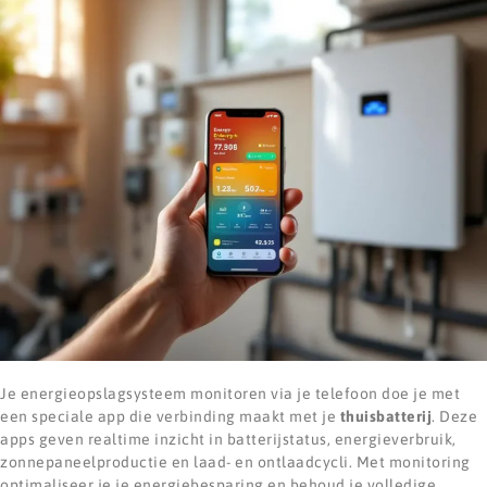
Je energieopslagsysteem monitoren via je telefoon doe je met
een speciale app die verbinding maakt met je
thuisbatterij
. Deze
apps geven realtime inzicht in batterijstatus, energieverbruik,
zonnepaneelproductie en laad- en ontlaadcycli. Met monitoring
optimaliseer je je energiebesparing en behoud je volledige