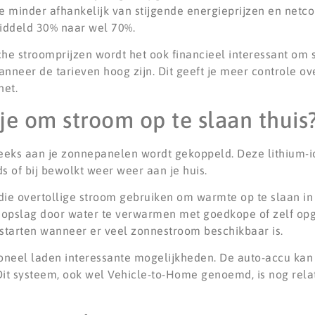
e minder afhankelijk van stijgende energieprijzen en netc
iddeld 30% naar wel 70%.
 stroomprijzen wordt het ook financieel interessant om s
neer de tarieven hoog zijn. Dit geeft je meer controle ov
net.
e om stroom op te slaan thuis
treeks aan je zonnepanelen wordt gekoppeld. Deze lithium-i
s of bij bewolkt weer weer aan je huis.
 overtollige stroom gebruiken om warmte op te slaan in 
gieopslag door water te verwarmen met goedkope of zelf o
tarten wanneer er veel zonnestroom beschikbaar is.
tioneel laden interessante mogelijkheden. De auto-accu kan
. Dit systeem, ook wel Vehicle-to-Home genoemd, is nog rel