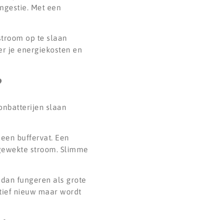
ongestie. Met een
troom op te slaan
er je energiekosten en
?
onbatterijen slaan
een buffervat. Een
pgewekte stroom. Slimme
 dan fungeren als grote
atief nieuw maar wordt