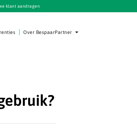
we klant aandragen
renties
Over BespaarPartner
gebruik?