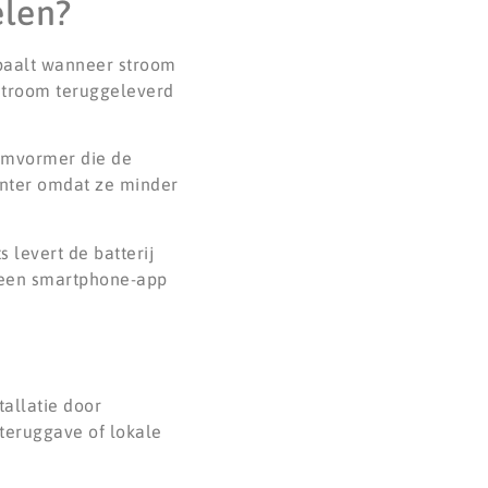
elen?
paalt wanneer stroom
 stroom teruggeleverd
 omvormer die de
ënter omdat ze minder
 levert de batterij
a een smartphone-app
tallatie door
-teruggave of lokale