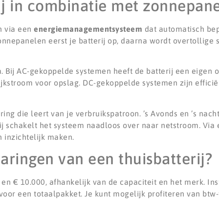
ij in combinatie met zonnepan
n via een
energiemanagementsysteem
dat automatisch be
nnepanelen eerst je batterij op, daarna wordt overtollige
m. Bij AC-gekoppelde systemen heeft de batterij een eigen
jkstroom voor opslag. DC-gekoppelde systemen zijn effici
ng die leert van je verbruikspatroon. ’s Avonds en ’s nachts
erij schakelt het systeem naadloos over naar netstroom. Vi
 inzichtelijk maken.
aringen van een thuisbatterij?
0 en € 10.000, afhankelijk van de capaciteit en het merk. Ins
t voor een totaalpakket. Je kunt mogelijk profiteren van btw