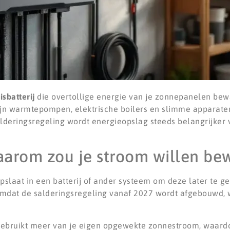
isbatterij
die overtollige energie van je zonnepanelen bewa
zijn warmtepompen, elektrische boilers en slimme apparate
lderingsregeling wordt energieopslag steeds belangrijker
aarom zou je stroom willen be
pslaat in een batterij of ander systeem om deze later te 
r omdat de salderingsregeling vanaf 2027 wordt afgebouwd,
 gebruikt meer van je eigen opgewekte zonnestroom, waard