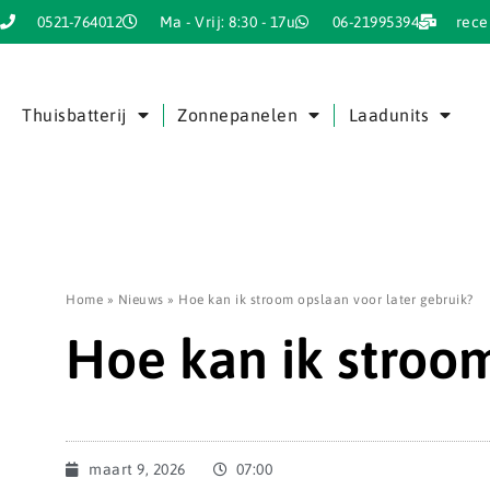
0521-764012
Ma - Vrij: 8:30 - 17u
06-21995394
rece
Thuisbatterij
Zonnepanelen
Laadunits
Home
»
Nieuws
»
Hoe kan ik stroom opslaan voor later gebruik?
Hoe kan ik stroom
maart 9, 2026
07:00