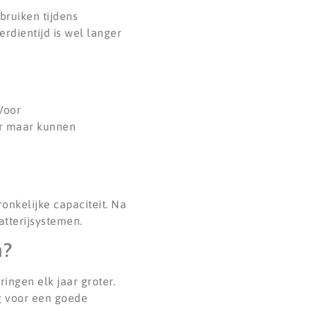
bruiken tijdens
erdientijd is wel langer
Voor
er maar kunnen
nkelijke capaciteit. Na
atterijsystemen.
n?
ingen elk jaar groter.
g voor een goede