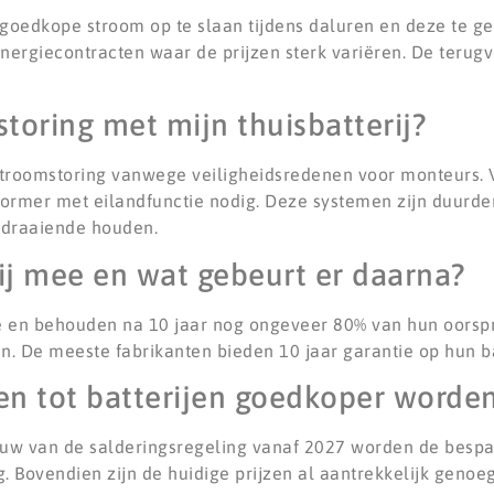
m goedkope stroom op te slaan tijdens daluren en deze te ge
energiecontracten waar de prijzen sterk variëren. De terugv
toring met mijn thuisbatterij?
 stroomstoring vanwege veiligheidsredenen voor monteurs. 
vormer met eilandfunctie nodig. Deze systemen zijn duurd
t draaiende houden.
ij mee en wat gebeurt er daarna?
e en behouden na 10 jaar nog ongeveer 80% van hun oorspro
. De meeste fabrikanten bieden 10 jaar garantie op hun b
en tot batterijen goedkoper worde
ouw van de salderingsregeling vanaf 2027 worden de bespar
 Bovendien zijn de huidige prijzen al aantrekkelijk genoe