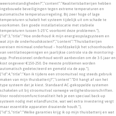
weersomstandigheden?”,”content”:”Kwaliteitsbatterijen hebben
ingebouwde beveiligingen tegen extreme temperaturen en
automatische temperatuurregeling. Bij zeer hoge of lage
temperaturen schakelt het systeem tijdelijk uit om schade te
voorkomen. Een goede installatielocatie met stabiele
temperaturen tussen 5-25°C voorkomt deze problemen.”},
{“id”:3,”title”:”Hoe onderhoud ik mijn energieopslagsysteem en
wat zijn de onderhoudskosten?”,”content”:”Thuisbatterijen
vereisen minimaal onderhoud – hoofdzakelijk het schoonhouden
van ventilatieopeningen en jaarlijkse controle via de monitoring-
app. Professioneel onderhoud wordt aanbevolen om de 3-5 jaar en
kost ongeveer €150-250. De meeste problemen worden
automatisch gedetecteerd en gemeld via de app.”},
{“id”:4,”title”:”Kan ik tijdens een stroomuitval nog steeds gebruik
maken van mijn thuisbatterij?”,”content”:”Dit hangt af van het
type systeem dat je kiest. Standaard AC-gekoppelde systemen
schakelen uit bij stroomuitval vanwege veiligheidsvoorschriften.
Voor noodstroomfunctionaliteit heb je een speciaal back-up
systeem nodig met eilandfunctie, wat wel extra investering vergt
maar essentiële apparaten draaiende houdt.”},
{“id”:5,”title”:”Welke garanties krijg ik op mijn thuisbatterij en wat