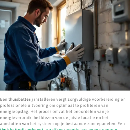
Een
thuisbatterij
installeren vergt zorgvuldige voorbereiding en
professionele uitvoering om optimaal te profiteren van
energieopslag. Het proces omvat het beoordelen van je
energieverbruik, het kiezen van de juiste locatie en het
aansluiten van het systeem op je bestaande zonnepanelen. Een
thuisbatterij verhoogt je zelfconsumptie van zonne-energie