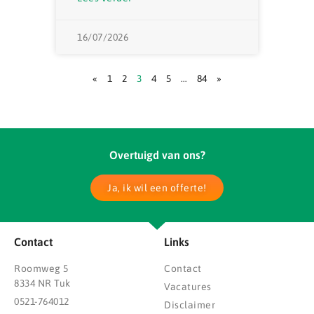
16/07/2026
«
1
2
3
4
5
…
84
»
Overtuigd van ons?
Ja, ik wil een offerte!
Contact
Links
Roomweg 5
Contact
8334 NR Tuk
Vacatures
0521-764012
Disclaimer