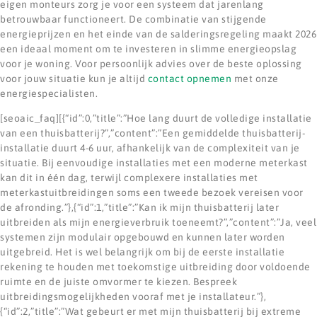
eigen monteurs zorg je voor een systeem dat jarenlang
betrouwbaar functioneert. De combinatie van stijgende
energieprijzen en het einde van de salderingsregeling maakt 2026
een ideaal moment om te investeren in slimme energieopslag
voor je woning. Voor persoonlijk advies over de beste oplossing
voor jouw situatie kun je altijd
contact opnemen
met onze
energiespecialisten.
[seoaic_faq][{“id”:0,”title”:”Hoe lang duurt de volledige installatie
van een thuisbatterij?”,”content”:”Een gemiddelde thuisbatterij-
installatie duurt 4-6 uur, afhankelijk van de complexiteit van je
situatie. Bij eenvoudige installaties met een moderne meterkast
kan dit in één dag, terwijl complexere installaties met
meterkastuitbreidingen soms een tweede bezoek vereisen voor
de afronding.”},{“id”:1,”title”:”Kan ik mijn thuisbatterij later
uitbreiden als mijn energieverbruik toeneemt?”,”content”:”Ja, veel
systemen zijn modulair opgebouwd en kunnen later worden
uitgebreid. Het is wel belangrijk om bij de eerste installatie
rekening te houden met toekomstige uitbreiding door voldoende
ruimte en de juiste omvormer te kiezen. Bespreek
uitbreidingsmogelijkheden vooraf met je installateur.”},
{“id”:2,”title”:”Wat gebeurt er met mijn thuisbatterij bij extreme