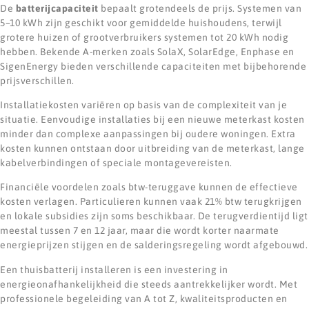
De
batterijcapaciteit
bepaalt grotendeels de prijs. Systemen van
5–10 kWh zijn geschikt voor gemiddelde huishoudens, terwijl
grotere huizen of grootverbruikers systemen tot 20 kWh nodig
hebben. Bekende A-merken zoals SolaX, SolarEdge, Enphase en
SigenEnergy bieden verschillende capaciteiten met bijbehorende
prijsverschillen.
Installatiekosten variëren op basis van de complexiteit van je
situatie. Eenvoudige installaties bij een nieuwe meterkast kosten
minder dan complexe aanpassingen bij oudere woningen. Extra
kosten kunnen ontstaan door uitbreiding van de meterkast, lange
kabelverbindingen of speciale montagevereisten.
Financiële voordelen zoals btw-teruggave kunnen de effectieve
kosten verlagen. Particulieren kunnen vaak 21% btw terugkrijgen
en lokale subsidies zijn soms beschikbaar. De terugverdientijd ligt
meestal tussen 7 en 12 jaar, maar die wordt korter naarmate
energieprijzen stijgen en de salderingsregeling wordt afgebouwd.
Een thuisbatterij installeren is een investering in
energieonafhankelijkheid die steeds aantrekkelijker wordt. Met
professionele begeleiding van A tot Z, kwaliteitsproducten en