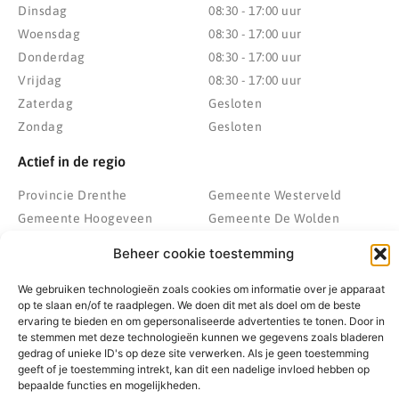
Dinsdag
08:30 - 17:00 uur
Woensdag
08:30 - 17:00 uur
Donderdag
08:30 - 17:00 uur
Vrijdag
08:30 - 17:00 uur
Zaterdag
Gesloten
Zondag
Gesloten
Actief in de regio
Provincie Drenthe
Gemeente Westerveld
Gemeente Hoogeveen
Gemeente De Wolden
Gemeente Meppel
Zwolle
Beheer cookie toestemming
Gemeente Midden-Drenthe
Heerenveen
Gemeente Noordenveld
Kampen
We gebruiken technologieën zoals cookies om informatie over je apparaat
op te slaan en/of te raadplegen. We doen dit met als doel om de beste
Gemeente Noordoostpolder
Emmeloord
ervaring te bieden en om gepersonaliseerde advertenties te tonen. Door in
Gemeente Steenwijkerland
Wolvega
te stemmen met deze technologieën kunnen we gegevens zoals bladeren
gedrag of unieke ID's op deze site verwerken. Als je geen toestemming
Gemeente Weststellingwerf
geeft of je toestemming intrekt, kan dit een nadelige invloed hebben op
bepaalde functies en mogelijkheden.