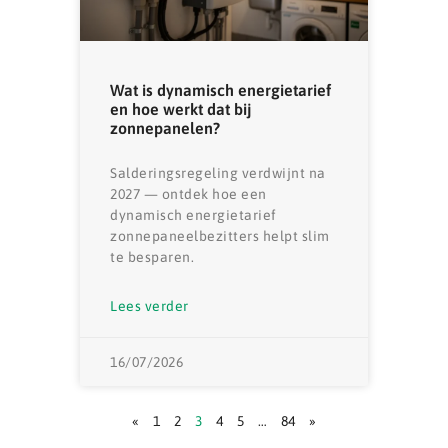
Wat is dynamisch energietarief
en hoe werkt dat bij
zonnepanelen?
Salderingsregeling verdwijnt na
2027 — ontdek hoe een
dynamisch energietarief
zonnepaneelbezitters helpt slim
te besparen.
Lees verder
16/07/2026
«
1
2
3
4
5
…
84
»