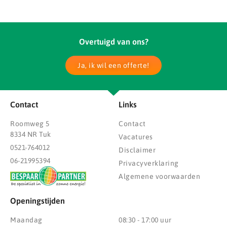
Overtuigd van ons?
Ja, ik wil een offerte!
Contact
Links
Roomweg 5
Contact
8334 NR Tuk
Vacatures
0521-764012
Disclaimer
06-21995394
Privacyverklaring
Algemene voorwaarden
Openingstijden
Maandag
08:30 - 17:00 uur