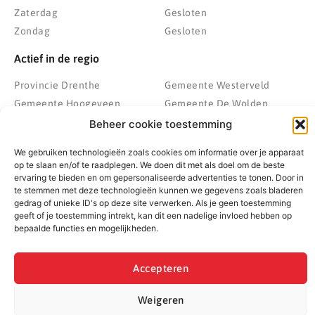
Zaterdag
Gesloten
Zondag
Gesloten
Actief in de regio
Provincie Drenthe
Gemeente Westerveld
Gemeente Hoogeveen
Gemeente De Wolden
Gemeente Meppel
Zwolle
Beheer cookie toestemming
Gemeente Midden-Drenthe
Heerenveen
We gebruiken technologieën zoals cookies om informatie over je apparaat
Gemeente Noordenveld
Kampen
op te slaan en/of te raadplegen. We doen dit met als doel om de beste
Gemeente Noordoostpolder
Emmeloord
ervaring te bieden en om gepersonaliseerde advertenties te tonen. Door in
te stemmen met deze technologieën kunnen we gegevens zoals bladeren
Gemeente Steenwijkerland
Wolvega
gedrag of unieke ID's op deze site verwerken. Als je geen toestemming
Gemeente Weststellingwerf
geeft of je toestemming intrekt, kan dit een nadelige invloed hebben op
bepaalde functies en mogelijkheden.
Accepteren
© 2022 - 2026 BespaarPartner | Alle rechten voorbehouden
Weigeren