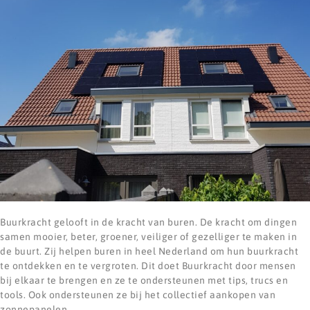
Buurkracht gelooft in de kracht van buren. De kracht om dingen
samen mooier, beter, groener, veiliger of gezelliger te maken in
de buurt. Zij helpen buren in heel Nederland om hun buurkracht
te ontdekken en te vergroten. Dit doet Buurkracht door mensen
bij elkaar te brengen en ze te ondersteunen met tips, trucs en
tools. Ook ondersteunen ze bij het collectief aankopen van
zonnepanelen.