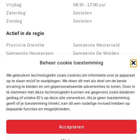
Vrijdag
08:30 - 17:00 uur
Zaterdag
Gesloten
Zondag
Gesloten
Actief in de regio
Provincie Drenthe
Gemeente Westerveld
Gemeente Hoogeveen
Gemeente De Wolden
Gemeente Meppel
Zwolle
Beheer cookie toestemming
Gemeente Midden-Drenthe
Heerenveen
We gebruiken technologieën zoals cookies om informatie over je apparaat
Gemeente Noordenveld
Kampen
op te slaan en/of te raadplegen. We doen dit met als doel om de beste
Gemeente Noordoostpolder
Emmeloord
ervaring te bieden en om gepersonaliseerde advertenties te tonen. Door in
te stemmen met deze technologieën kunnen we gegevens zoals bladeren
Gemeente Steenwijkerland
Wolvega
gedrag of unieke ID's op deze site verwerken. Als je geen toestemming
Gemeente Weststellingwerf
geeft of je toestemming intrekt, kan dit een nadelige invloed hebben op
bepaalde functies en mogelijkheden.
© 2022 - 2026 BespaarPartner | Alle rechten voorbehouden
Accepteren