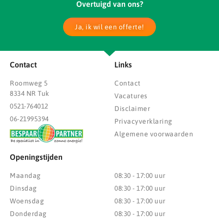
Overtuigd van ons?
Ja, ik wil een offerte!
Contact
Links
Roomweg 5
Contact
8334 NR Tuk
Vacatures
0521-764012
Disclaimer
06-21995394
Privacyverklaring
Algemene voorwaarden
Openingstijden
Maandag
08:30 - 17:00 uur
Dinsdag
08:30 - 17:00 uur
Woensdag
08:30 - 17:00 uur
Donderdag
08:30 - 17:00 uur