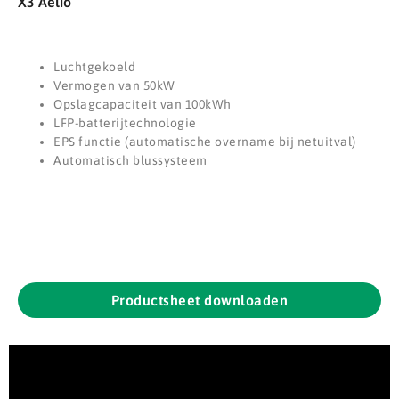
X3 Aelio
Luchtgekoeld
Vermogen van 50kW
Opslagcapaciteit van 100kWh
LFP-batterijtechnologie
EPS functie (automatische overname bij netuitval)
Automatisch blussysteem
Productsheet downloaden