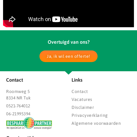
Overtuigd van ons?
Ja, ik wil een offerte!
Contact
Links
Roomweg 5
Contact
8334 NR Tuk
Vacatures
0521-764012
Disclaimer
06-21995394
Privacyverklaring
Algemene voorwaarden