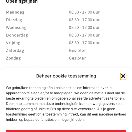
Openingstijden
Maandag
08:30 - 17:00 uur
Dinsdag
08:30 - 17:00 uur
Woensdag
08:30 - 17:00 uur
Donderdag
08:30 - 17:00 uur
Vrijdag
08:30 - 17:00 uur
Zaterdag
Gesloten
Zondag
Gesloten
Actief in de regio
Beheer cookie toestemming
Provincie Drenthe
Gemeente Westerveld
We gebruiken technologieën zoals cookies om informatie over je
Gemeente Hoogeveen
Gemeente De Wolden
apparaat op te slaan en/of te raadplegen. We doen dit met als doel om de
Gemeente Meppel
Zwolle
beste ervaring te bieden en om gepersonaliseerde advertenties te tonen.
Door in te stemmen met deze technologieën kunnen we gegevens zoals
Gemeente Midden-Drenthe
Heerenveen
bladeren gedrag of unieke ID's op deze site verwerken. Als je geen
Gemeente Noordenveld
Kampen
toestemming geeft of je toestemming intrekt, kan dit een nadelige invloed
Gemeente Noordoostpolder
Emmeloord
hebben op bepaalde functies en mogelijkheden.
Gemeente Steenwijkerland
Wolvega