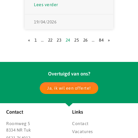
Lees verder
19/04/2026
«
1
…
22
23
24
25
26
…
84
»
Overtuigd van ons?
Ja, ik wil een offerte!
Contact
Links
Roomweg 5
Contact
8334 NR Tuk
Vacatures