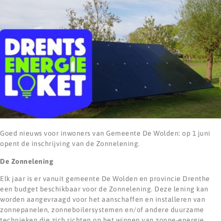
Goed nieuws voor inwoners van Gemeente De Wolden: op 1 juni
opent de inschrijving van de Zonnelening.
De Zonnelening
Elk jaar is er vanuit gemeente De Wolden en provincie Drenthe
een budget beschikbaar voor de Zonnelening. Deze lening kan
worden aangevraagd voor het aanschaffen en installeren van
zonnepanelen, zonneboilersystemen en/of andere duurzame
technieken die zich richten op het winnen van zonne-energie.