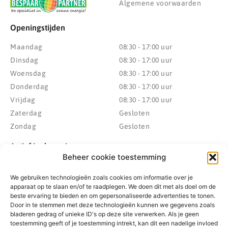
Algemene voorwaarden
Openingstijden
Maandag
08:30 - 17:00 uur
Dinsdag
08:30 - 17:00 uur
Woensdag
08:30 - 17:00 uur
Donderdag
08:30 - 17:00 uur
Vrijdag
08:30 - 17:00 uur
Zaterdag
Gesloten
Zondag
Gesloten
Actief in de regio
Beheer cookie toestemming
Provincie Drenthe
Gemeente Westerveld
We gebruiken technologieën zoals cookies om informatie over je
Gemeente Hoogeveen
Gemeente De Wolden
apparaat op te slaan en/of te raadplegen. We doen dit met als doel om de
Gemeente Meppel
Zwolle
beste ervaring te bieden en om gepersonaliseerde advertenties te tonen.
Gemeente Midden-Drenthe
Heerenveen
Door in te stemmen met deze technologieën kunnen we gegevens zoals
bladeren gedrag of unieke ID's op deze site verwerken. Als je geen
Gemeente Noordenveld
Kampen
toestemming geeft of je toestemming intrekt, kan dit een nadelige invloed