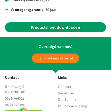
Vermogensgarantie:
30 jaar
Productsheet downloaden
Overtuigd van ons?
Ja, ik wil een offerte!
Contact
Links
Roomweg 5
Contact
8334 NR Tuk
Vacatures
0521-764012
Disclaimer
06-21995394
Privacyverklaring