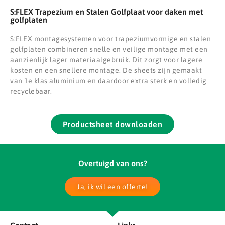
S:FLEX Trapezium en Stalen Golfplaat voor daken met
golfplaten
S:FLEX montagesystemen voor trapeziumvormige en stalen
golfplaten combineren snelle en veilige montage met een
aanzienlijk lager materiaalgebruik. Dit zorgt voor lagere
kosten en een snellere montage. De sheets zijn gemaakt
van 1e klas aluminium en daardoor extra sterk en volledig
recyclebaar.
Productsheet downloaden
Overtuigd van ons?
Ja, ik wil een offerte!