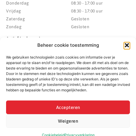
Donderdag
08:30 - 17:00 uur
Vrijdag
08:30 - 17:00 uur
Zaterdag
Gesloten
Zondag
Gesloten
Actief in de regio
Beheer cookie toestemming
Provincie Drenthe
Gemeente Westerveld
We gebruiken technologieën zoals cookies om informatie over je
Gemeente Hoogeveen
Gemeente De Wolden
apparaat op te slaan en/of te raadplegen. We doen dit met als doel om de
Gemeente Meppel
Zwolle
beste ervaring te bieden en om gepersonaliseerde advertenties te tonen.
Door in te stemmen met deze technologieën kunnen we gegevens zoals
Gemeente Midden-Drenthe
Heerenveen
bladeren gedrag of unieke ID's op deze site verwerken. Als je geen
Gemeente Noordenveld
Kampen
toestemming geeft of je toestemming intrekt, kan dit een nadelige invloed
Gemeente Noordoostpolder
Emmeloord
hebben op bepaalde functies en mogelijkheden.
Gemeente Steenwijkerland
Wolvega
Gemeente Weststellingwerf
Accepteren
Weigeren
© 2022 - 2026 BespaarPartner | Alle rechten voorbehouden
Cookiebeleid
Privacyverklaring