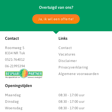
Overtuigd van ons?
Ja, ik wil een offerte!
Contact
Links
Roomweg 5
Contact
8334 NR Tuk
Vacatures
0521-764012
Disclaimer
06-21995394
Privacyverklaring
Algemene voorwaarden
Openingstijden
Maandag
08:30 - 17:00 uur
Dinsdag
08:30 - 17:00 uur
Woensdag
08:30 - 17:00 uur