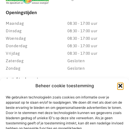
Openingstijden
Maandag
08:30 - 17:00 uur
Dinsdag
08:30 - 17:00 uur
Woensdag
08:30 - 17:00 uur
Donderdag
08:30 - 17:00 uur
Vrijdag
08:30 - 17:00 uur
Zaterdag
Gesloten
Zondag
Gesloten
Actief in de regio
Beheer cookie toestemming
Provincie Drenthe
Gemeente Westerveld
We gebruiken technologieën zoals cookies om informatie over je
Gemeente Hoogeveen
Gemeente De Wolden
apparaat op te slaan en/of te raadplegen. We doen dit met als doel om de
Gemeente Meppel
Zwolle
beste ervaring te bieden en om gepersonaliseerde advertenties te tonen.
Gemeente Midden-Drenthe
Heerenveen
Door in te stemmen met deze technologieën kunnen we gegevens zoals
bladeren gedrag of unieke ID's op deze site verwerken. Als je geen
Gemeente Noordenveld
Kampen
toestemming geeft of je toestemming intrekt, kan dit een nadelige invloed
Gemeente Noordoostpolder
Emmeloord
hebben op bepaalde functies en mogelijkheden.