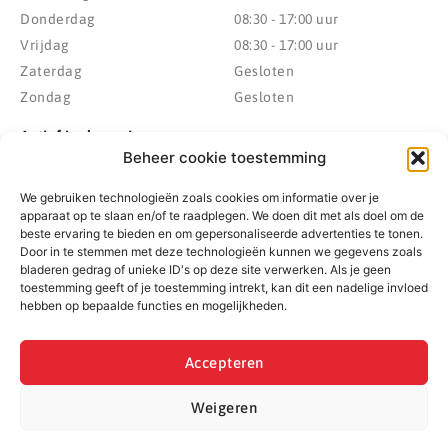
Donderdag
08:30 - 17:00 uur
Vrijdag
08:30 - 17:00 uur
Zaterdag
Gesloten
Zondag
Gesloten
Actief in de regio
Beheer cookie toestemming
Provincie Drenthe
Gemeente Westerveld
We gebruiken technologieën zoals cookies om informatie over je
Gemeente Hoogeveen
Gemeente De Wolden
apparaat op te slaan en/of te raadplegen. We doen dit met als doel om de
Gemeente Meppel
Zwolle
beste ervaring te bieden en om gepersonaliseerde advertenties te tonen.
Door in te stemmen met deze technologieën kunnen we gegevens zoals
Gemeente Midden-Drenthe
Heerenveen
bladeren gedrag of unieke ID's op deze site verwerken. Als je geen
Gemeente Noordenveld
Kampen
toestemming geeft of je toestemming intrekt, kan dit een nadelige invloed
Gemeente Noordoostpolder
Emmeloord
hebben op bepaalde functies en mogelijkheden.
Gemeente Steenwijkerland
Wolvega
Gemeente Weststellingwerf
Accepteren
Weigeren
© 2022 - 2026 BespaarPartner | Alle rechten voorbehouden