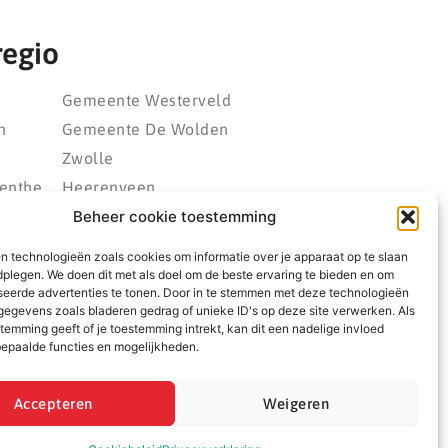
regio
Gemeente Westerveld
n
Gemeente De Wolden
Zwolle
enthe
Heerenveen
Beheer cookie toestemming
eld
Kampen
polder
Emmeloord
n technologieën zoals cookies om informatie over je apparaat op te slaan
rland
Wolvega
dplegen. We doen dit met als doel om de beste ervaring te bieden en om
seerde advertenties te tonen. Door in te stemmen met deze technologieën
ngwerf
egevens zoals bladeren gedrag of unieke ID's op deze site verwerken. Als
temming geeft of je toestemming intrekt, kan dit een nadelige invloed
epaalde functies en mogelijkheden.
Accepteren
Weigeren