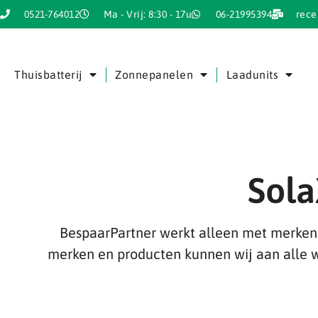
0521-764012
Ma - Vrij: 8:30 - 17u
06-21995394
rece
Thuisbatterij
Zonnepanelen
Laadunits
Sola
BespaarPartner werkt alleen met merken 
merken en producten kunnen wij aan alle w