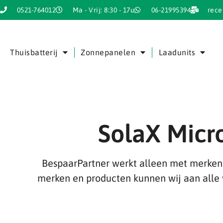
0521-764012
Ma - Vrij: 8:30 - 17u
06-21995394
rece
Thuisbatterij
Zonnepanelen
Laadunits
SolaX Micr
BespaarPartner werkt alleen met merken 
merken en producten kunnen wij aan alle 