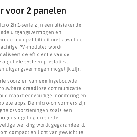
 voor 2 panelen
ro 2in1-serie zijn een uitstekende
ende uitgangsvermogen en
door compatibiliteit met zowel de
krachtige PV-modules wordt
aliseert de efficiëntie van de
e algehele systeemprestaties,
n uitgangsvermogen mogelijk zijn.
erie voorzien van een ingebouwde
etrouwbare draadloze communicatie
Cloud maakt eenvoudige monitoring en
obiele apps. De micro-omvormers zijn
igheidsvoorzieningen zoals een
rmogensregeling en snelle
 veilige werking wordt gegarandeerd.
om compact en licht van gewicht te