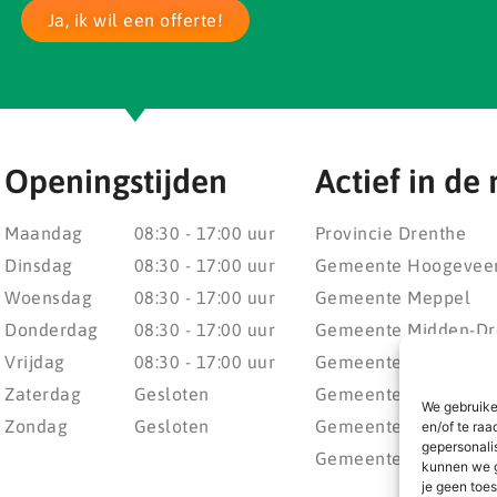
Ja, ik wil een offerte!
Openingstijden
Actief in de 
Maandag
08:30 - 17:00 uur
Provincie Drenthe
Dinsdag
08:30 - 17:00 uur
Gemeente Hoogevee
Woensdag
08:30 - 17:00 uur
Gemeente Meppel
Donderdag
08:30 - 17:00 uur
Gemeente Midden-Dr
Vrijdag
08:30 - 17:00 uur
Gemeente Noordenv
Zaterdag
Gesloten
Gemeente Noordoost
We gebruike
Zondag
Gesloten
Gemeente Steenwijke
en/of te raa
gepersonali
Gemeente Weststelli
kunnen we g
je geen toes