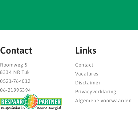
Contact
Links
Roomweg 5
Contact
8334 NR Tuk
Vacatures
0521-764012
Disclaimer
06-21995394
Privacyverklaring
Algemene voorwaarden