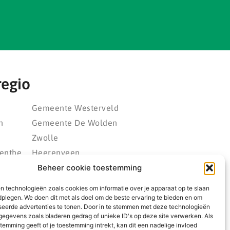
regio
Gemeente Westerveld
n
Gemeente De Wolden
Zwolle
enthe
Heerenveen
Beheer cookie toestemming
eld
Kampen
polder
Emmeloord
n technologieën zoals cookies om informatie over je apparaat op te slaan
rland
Wolvega
dplegen. We doen dit met als doel om de beste ervaring te bieden en om
seerde advertenties te tonen. Door in te stemmen met deze technologieën
ngwerf
egevens zoals bladeren gedrag of unieke ID's op deze site verwerken. Als
temming geeft of je toestemming intrekt, kan dit een nadelige invloed