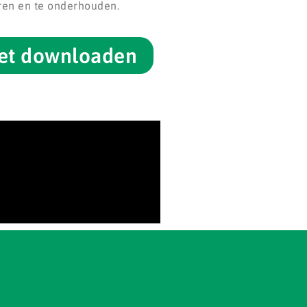
eren en te onderhouden.
et downloaden