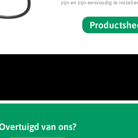
zijn en zijn eenvoudig te install
Productshe
Overtuigd van ons?