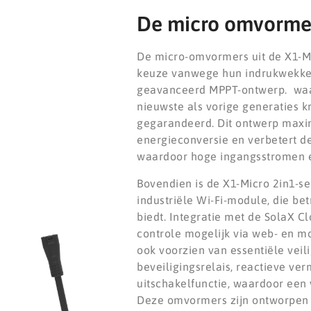
De micro omvormer
De micro-omvormers uit de X1-Mic
keuze vanwege hun indrukwekk
geavanceerd MPPT-ontwerp. waar
nieuwste als vorige generaties 
gegarandeerd. Dit ontwerp maxim
energieconversie en verbetert d
waardoor hoge ingangsstromen e
Bovendien is de X1-Micro 2in1-s
industriële Wi-Fi-module, die b
biedt. Integratie met de SolaX 
controle mogelijk via web- en m
ook voorzien van essentiële veil
beveiligingsrelais, reactieve ve
uitschakelfunctie, waardoor een
Deze omvormers zijn ontworpen 