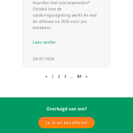
Huurder met zonnepanelen?
Ontdek hoe de
salderingsregeling werkt én wat
de afbouw na 2025 voor jou
betekent.
Lees verder
24/07/2026
«
1
2
3
…
84
»
Overtuigd van ons?
Ja, ik wil een offerte!