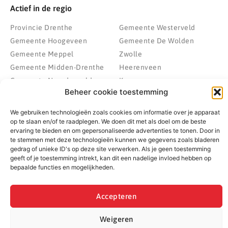
Actief in de regio
Provincie Drenthe
Gemeente Westerveld
Gemeente Hoogeveen
Gemeente De Wolden
Gemeente Meppel
Zwolle
Gemeente Midden-Drenthe
Heerenveen
Gemeente Noordenveld
Kampen
Beheer cookie toestemming
Gemeente Noordoostpolder
Emmeloord
Gemeente Steenwijkerland
Wolvega
We gebruiken technologieën zoals cookies om informatie over je apparaat
Gemeente Weststellingwerf
op te slaan en/of te raadplegen. We doen dit met als doel om de beste
ervaring te bieden en om gepersonaliseerde advertenties te tonen. Door in
te stemmen met deze technologieën kunnen we gegevens zoals bladeren
gedrag of unieke ID's op deze site verwerken. Als je geen toestemming
geeft of je toestemming intrekt, kan dit een nadelige invloed hebben op
© 2022 - 2026 BespaarPartner | Alle rechten voorbehouden
bepaalde functies en mogelijkheden.
Accepteren
Weigeren