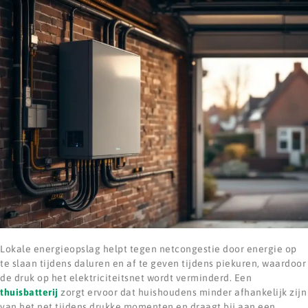
Lokale energieopslag helpt tegen netcongestie door energie op
te slaan tijdens daluren en af te geven tijdens piekuren, waardoor
de druk op het elektriciteitsnet wordt verminderd. Een
thuisbatterij
zorgt ervoor dat huishoudens minder afhankelijk zijn
van het net tijdens drukke momenten en draagt bij aan een