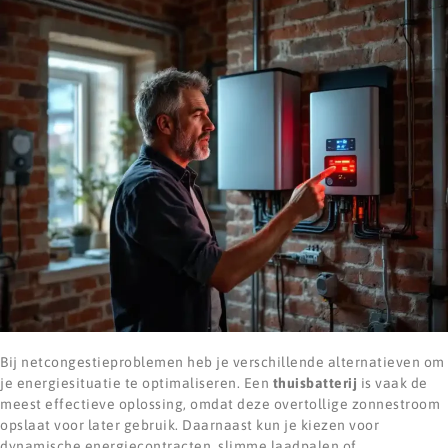
Bij netcongestieproblemen heb je verschillende alternatieven om
je energiesituatie te optimaliseren. Een
thuisbatterij
is vaak de
meest effectieve oplossing, omdat deze overtollige zonnestroom
opslaat voor later gebruik. Daarnaast kun je kiezen voor
dynamische energiecontracten, slimme laadpalen of