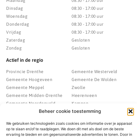
Maandag
08:30 - 17:00 uur
Dinsdag
08:30 - 17:00 uur
Woensdag
08:30 - 17:00 uur
Donderdag
08:30 - 17:00 uur
Vrijdag
08:30 - 17:00 uur
Zaterdag
Gesloten
Zondag
Gesloten
Actief in de regio
Provincie Drenthe
Gemeente Westerveld
Gemeente Hoogeveen
Gemeente De Wolden
Gemeente Meppel
Zwolle
Gemeente Midden-Drenthe
Heerenveen
Gemeente Noordenveld
Kampen
Beheer cookie toestemming
Gemeente Noordoostpolder
Emmeloord
Gemeente Steenwijkerland
Wolvega
We gebruiken technologieën zoals cookies om informatie over je apparaat
Gemeente Weststellingwerf
op te slaan en/of te raadplegen. We doen dit met als doel om de beste
ervaring te bieden en om gepersonaliseerde advertenties te tonen. Door in