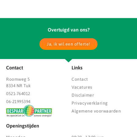
Overtuigd van ons?
Ja, ik wil een offerte!
Contact
Links
Roomweg 5
Contact
8334 NR Tuk
Vacatures
0521-764012
Disclaimer
06-21995394
Privacyverklaring
Algemene voorwaarden
Openingstijden