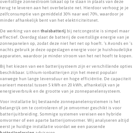
overtollige zonnestroom lokaal op te slaan in plaats van deze
terug te leveren aan het overbelaste net. Hierdoor verhoog je je
zelfconsumptie van gemiddeld 30% naar wel 70%, waardoor je
minder afhankelijk bent van het elektriciteitsnet.
De werking van een
thuisbatterij
bij netcongestie is simpel maar
effectief. Overdag slaat de batterij de overtollige energie van je
zonnepanelen op, zodat deze niet het net op hoeft. ’s Avonds en ’s
nachts gebruik je deze opgeslagen energie voor je huishoudelijke
apparaten, waardoor je minder stroom van het net hoeft te kopen.
Bij het kiezen van een batterijsysteem zijn er verschillende opties
beschikbaar. Lithium-ionbatterijen zijn het meest populair
vanwege hun lange levensduur en hoge efficiëntie. De capaciteit
varieert meestal tussen 5 kWh en 20 kWh, afhankelijk van je
energieverbruik en de grootte van je zonnepanelensysteem.
Voor installatie bij bestaande zonnepanelensystemen is het
belangrijk om te controleren of je omvormer geschikt is voor
batterijuitbreiding. Sommige systemen vereisen een hybride
omvormer of een aparte batterijomvormer. Wij analyseren altijd
eerst je huidige installatie voordat we een passende
batterijoplossing
adviseren.