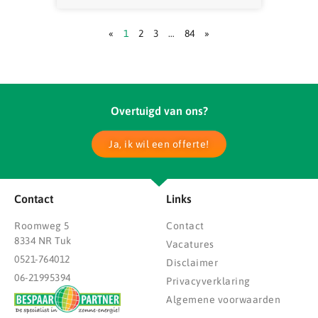
«
1
2
3
…
84
»
Overtuigd van ons?
Ja, ik wil een offerte!
Contact
Links
Roomweg 5
Contact
8334 NR Tuk
Vacatures
0521-764012
Disclaimer
06-21995394
Privacyverklaring
Algemene voorwaarden