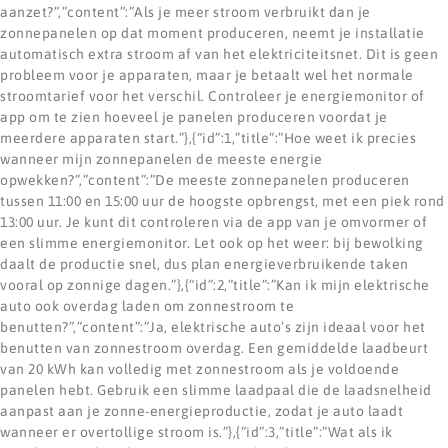
aanzet?”,”content”:”Als je meer stroom verbruikt dan je
zonnepanelen op dat moment produceren, neemt je installatie
automatisch extra stroom af van het elektriciteitsnet. Dit is geen
probleem voor je apparaten, maar je betaalt wel het normale
stroomtarief voor het verschil. Controleer je energiemonitor of
app om te zien hoeveel je panelen produceren voordat je
meerdere apparaten start.”},{“id”:1,”title”:”Hoe weet ik precies
wanneer mijn zonnepanelen de meeste energie
opwekken?”,”content”:”De meeste zonnepanelen produceren
tussen 11:00 en 15:00 uur de hoogste opbrengst, met een piek rond
13:00 uur. Je kunt dit controleren via de app van je omvormer of
een slimme energiemonitor. Let ook op het weer: bij bewolking
daalt de productie snel, dus plan energieverbruikende taken
vooral op zonnige dagen.”},{“id”:2,”title”:”Kan ik mijn elektrische
auto ook overdag laden om zonnestroom te
benutten?”,”content”:”Ja, elektrische auto’s zijn ideaal voor het
benutten van zonnestroom overdag. Een gemiddelde laadbeurt
van 20 kWh kan volledig met zonnestroom als je voldoende
panelen hebt. Gebruik een slimme laadpaal die de laadsnelheid
aanpast aan je zonne-energieproductie, zodat je auto laadt
wanneer er overtollige stroom is.”},{“id”:3,”title”:”Wat als ik