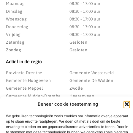
Maandag
08:30 - 17:00 uur
Dinsdag
08:30 - 17:00 uur
Woensdag
08:30 - 17:00 uur
Donderdag
08:30 - 17:00 uur
Vrijdag
08:30 - 17:00 uur
Zaterdag
Gesloten
Zondag
Gesloten
Actief in de regio
Provincie Drenthe
Gemeente Westerveld
Gemeente Hoogeveen
Gemeente De Wolden
Gemeente Meppel
Zwolle
Gemeente Midden-Drenthe
Heerenveen
Gemeente Noordenveld
Kampen
Beheer cookie toestemming
Gemeente Noordoostpolder
Emmeloord
We gebruiken technologieën zoals cookies om informatie over je apparaat
Gemeente Steenwijkerland
Wolvega
op te slaan en/of te raadplegen. We doen dit met als doel om de beste
Gemeente Weststellingwerf
ervaring te bieden en om gepersonaliseerde advertenties te tonen. Door in
te stemmen met deze technologieën kunnen we gegevens zoals bladeren