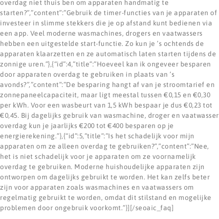
overdag niet thuis ben om apparaten handmatig te
starten?”,”content”:”Gebruik de timer-functies van je apparaten of
investeer in slimme stekkers die je op afstand kunt bedienen via
een app. Veel moderne wasmachines, drogers en vaatwassers
hebben een uitgestelde start-functie. Zo kun je ’s ochtends de
apparaten klaarzetten en ze automatisch laten starten tijdens de
zonnige uren.”},{“id”:4,”title”:”Hoeveel kan ik ongeveer besparen
door apparaten overdag te gebruiken in plaats van ’s
avonds?”,”content”:”De besparing hangt af van je stroomtarief en
zonnepaneelcapaciteit, maar ligt meestal tussen €0,15 en €0,30
per kWh. Voor een wasbeurt van 1,5 kWh bespaar je dus €0,23 tot
€0,45. Bij dagelijks gebruik van wasmachine, droger en vaatwasser
overdag kun je jaarlijks €200 tot €400 besparen op je
energierekening.”},{“id”:5,”title”:”Is het schadelijk voor mijn
apparaten om ze alleen overdag te gebruiken?”,”content”:”Nee,
het is niet schadelijk voor je apparaten om ze voornamelijk
overdag te gebruiken. Moderne huishoudelijke apparaten zijn
ontworpen om dagelijks gebruikt te worden. Het kan zelfs beter
zijn voor apparaten zoals wasmachines en vaatwassers om
regelmatig gebruikt te worden, omdat dit stilstand en mogelijke
problemen door ongebruik voorkomt.”}][/seoaic_faq]