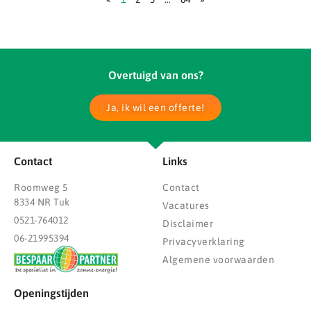
Overtuigd van ons?
Ja, ik wil een offerte!
Contact
Links
Roomweg 5
Contact
8334 NR Tuk
Vacatures
0521-764012
Disclaimer
06-21995394
Privacyverklaring
Algemene voorwaarden
Openingstijden