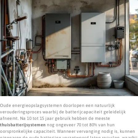
Oude energieopslagsystemen doorlopen een natuurlijk
verouderingsproces waarbij de batterijcapaciteit geleidelijk
afneemt. Na 10 tot 15 jaar gebruik hebben de meeste
thuisbatterijsystemen
nog ongeveer 70 tot 80% van hun
oorspronkelijke capaciteit. Wanneer vervanging nodig is, kunnen
eigenaren de oude batterijen verantwoord laten recyclen, waarbij