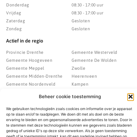
Donderdag
08:30 - 17:00 uur
Vrijdag
08:30 - 17:00 uur
Zaterdag
Gesloten
Zondag
Gesloten
Actief in de regio
Provincie Drenthe
Gemeente Westerveld
Gemeente Hoogeveen
Gemeente De Wolden
Gemeente Meppel
Zwolle
Gemeente Midden-Drenthe
Heerenveen
Gemeente Noordenveld
Kampen
Gemeente Noordoostpolder
Emmeloord
Beheer cookie toestemming
Gemeente Steenwijkerland
Wolvega
Gemeente Weststellingwerf
We gebruiken technologieën zoals cookies om informatie over je apparaat
op te slaan en/of te raadplegen. We doen dit met als doel om de beste
ervaring te bieden en om gepersonaliseerde advertenties te tonen. Door in
te stemmen met deze technologieën kunnen we gegevens zoals bladeren
gedrag of unieke ID's op deze site verwerken. Als je geen toestemming
© 2022 - 2026 BespaarPartner | Alle rechten voorbehouden
geeft of je toestemming intrekt, kan dit een nadelige invloed hebben op