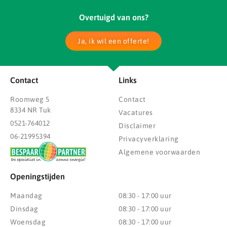
Overtuigd van ons?
Ja, ik wil een offerte!
Contact
Links
Roomweg 5
Contact
8334 NR Tuk
Vacatures
0521-764012
Disclaimer
06-21995394
Privacyverklaring
Algemene voorwaarden
Openingstijden
Maandag
08:30 - 17:00 uur
Dinsdag
08:30 - 17:00 uur
Woensdag
08:30 - 17:00 uur