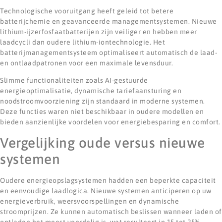
Technologische vooruitgang heeft geleid tot betere
batterijchemie en geavanceerde managementsystemen. Nieuwe
lithium-ijzerfosfaatbatterijen zijn veiliger en hebben meer
laadcycli dan oudere lithium-iontechnologie. Het
batterijmanagementsysteem optimaliseert automatisch de laad-
en ontlaadpatronen voor een maximale levensduur.
Slimme functionaliteiten zoals AI-gestuurde
energieoptimalisatie, dynamische tariefaansturing en
noodstroomvoorziening zijn standaard in moderne systemen.
Deze functies waren niet beschikbaar in oudere modellen en
bieden aanzienlijke voordelen voor energiebesparing en comfort.
Vergelijking oude versus nieuwe
systemen
Oudere energieopslagsystemen hadden een beperkte capaciteit
en eenvoudige laadlogica. Nieuwe systemen anticiperen op uw
energieverbruik, weersvoorspellingen en dynamische
stroomprijzen. Ze kunnen automatisch beslissen wanneer laden of
ontladen het meest voordelig is, wat resulteert in 15 tot 25%