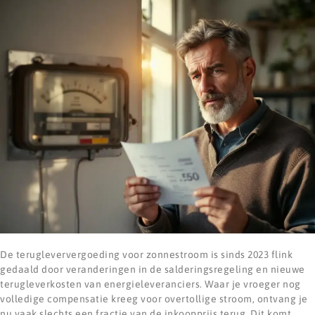
De terugleververgoeding voor zonnestroom is sinds 2023 flink
gedaald door veranderingen in de salderingsregeling en nieuwe
terugleverkosten van energieleveranciers. Waar je vroeger nog
volledige compensatie kreeg voor overtollige stroom, ontvang je
nu vaak slechts een fractie van de inkoopprijs terug. Dit komt