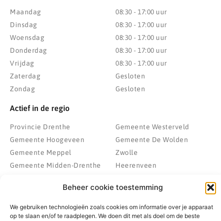
Maandag
08:30 - 17:00 uur
Dinsdag
08:30 - 17:00 uur
Woensdag
08:30 - 17:00 uur
Donderdag
08:30 - 17:00 uur
Vrijdag
08:30 - 17:00 uur
Zaterdag
Gesloten
Zondag
Gesloten
Actief in de regio
Provincie Drenthe
Gemeente Westerveld
Gemeente Hoogeveen
Gemeente De Wolden
Gemeente Meppel
Zwolle
Gemeente Midden-Drenthe
Heerenveen
Gemeente Noordenveld
Kampen
Beheer cookie toestemming
Gemeente Noordoostpolder
Emmeloord
Gemeente Steenwijkerland
Wolvega
We gebruiken technologieën zoals cookies om informatie over je apparaat
op te slaan en/of te raadplegen. We doen dit met als doel om de beste
Gemeente Weststellingwerf