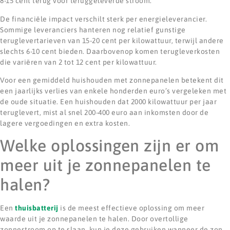
8-15 cent terug voor teruggeleverde stroom.
De financiële impact verschilt sterk per energieleverancier.
Sommige leveranciers hanteren nog relatief gunstige
teruglevertarieven van 15-20 cent per kilowattuur, terwijl andere
slechts 6-10 cent bieden. Daarbovenop komen terugleverkosten
die variëren van 2 tot 12 cent per kilowattuur.
Voor een gemiddeld huishouden met zonnepanelen betekent dit
een jaarlijks verlies van enkele honderden euro’s vergeleken met
de oude situatie. Een huishouden dat 2000 kilowattuur per jaar
teruglevert, mist al snel 200-400 euro aan inkomsten door de
lagere vergoedingen en extra kosten.
Welke oplossingen zijn er om
meer uit je zonnepanelen te
halen?
Een
thuisbatterij
is de meest effectieve oplossing om meer
waarde uit je zonnepanelen te halen. Door overtollige
zonnestroom op te slaan, kun je deze gebruiken wanneer de zon