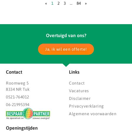
«
1
2
3
…
84
»
Overtuigd van ons?
Ja, ik wil een offerte!
Contact
Links
Roomweg 5
Contact
8334 NR Tuk
Vacatures
0521-764012
Disclaimer
06-21995394
Privacyverklaring
Algemene voorwaarden
Openingstijden