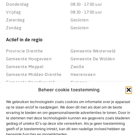
Donderdag
08:30 - 17:00 uur
Vrijdag
08:30 - 17:00 uur
Zaterdag
Gesloten
Zondag
Gesloten
Actief in de regio
Provincie Drenthe
Gemeente Westerveld
Gemeente Hoogeveen
Gemeente De Wolden
Gemeente Meppel
Zwolle
Gemeente Midden-Drenthe
Heerenveen
Gemeente Noordenveld
Kampen
Beheer cookie toestemming
Gemeente Noordoostpolder
Emmeloord
Gemeente Steenwijkerland
Wolvega
We gebruiken technologieën zoals cookies om informatie over je apparaat
Gemeente Weststellingwerf
op te slaan en/of te raadplegen. We doen dit met als doel om de beste
ervaring te bieden en om gepersonaliseerde advertenties te tonen. Door in
te stemmen met deze technologieën kunnen we gegevens zoals bladeren
gedrag of unieke ID's op deze site verwerken. Als je geen toestemming
geeft of je toestemming intrekt, kan dit een nadelige invloed hebben op
© 2022 - 2026 BespaarPartner | Alle rechten voorbehouden
bepaalde functies en mogelijkheden.