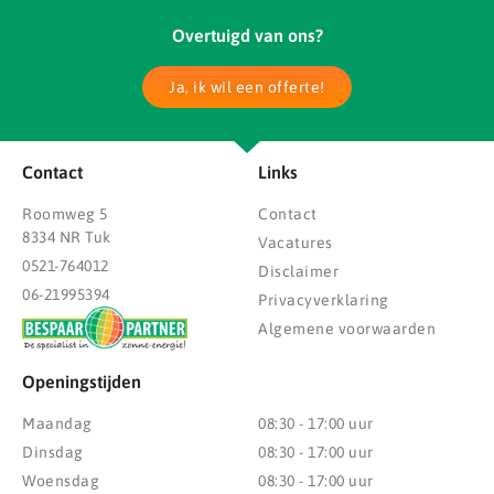
Overtuigd van ons?
Ja, ik wil een offerte!
Contact
Links
Roomweg 5
Contact
8334 NR Tuk
Vacatures
0521-764012
Disclaimer
06-21995394
Privacyverklaring
Algemene voorwaarden
Openingstijden
Maandag
08:30 - 17:00 uur
Dinsdag
08:30 - 17:00 uur
Woensdag
08:30 - 17:00 uur