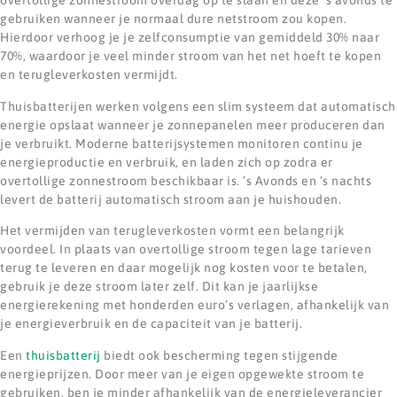
overtollige zonnestroom overdag op te slaan en deze ’s avonds te
gebruiken wanneer je normaal dure netstroom zou kopen.
Hierdoor verhoog je je zelfconsumptie van gemiddeld 30% naar
70%, waardoor je veel minder stroom van het net hoeft te kopen
en terugleverkosten vermijdt.
Thuisbatterijen werken volgens een slim systeem dat automatisch
energie opslaat wanneer je zonnepanelen meer produceren dan
je verbruikt. Moderne batterijsystemen monitoren continu je
energieproductie en verbruik, en laden zich op zodra er
overtollige zonnestroom beschikbaar is. ’s Avonds en ’s nachts
levert de batterij automatisch stroom aan je huishouden.
Het vermijden van terugleverkosten vormt een belangrijk
voordeel. In plaats van overtollige stroom tegen lage tarieven
terug te leveren en daar mogelijk nog kosten voor te betalen,
gebruik je deze stroom later zelf. Dit kan je jaarlijkse
energierekening met honderden euro’s verlagen, afhankelijk van
je energieverbruik en de capaciteit van je batterij.
Een
thuisbatterij
biedt ook bescherming tegen stijgende
energieprijzen. Door meer van je eigen opgewekte stroom te
gebruiken, ben je minder afhankelijk van de energieleverancier