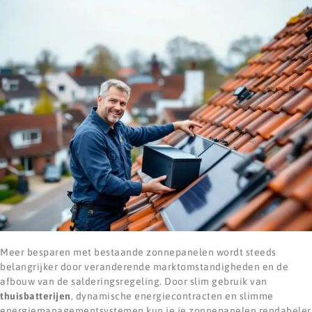
Meer besparen met bestaande zonnepanelen wordt steeds
belangrijker door veranderende marktomstandigheden en de
afbouw van de salderingsregeling. Door slim gebruik van
thuisbatterijen
, dynamische energiecontracten en slimme
energiemanagementsystemen kun je je zonnepanelen rendabeler