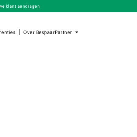
we klant aandragen
renties
Over BespaarPartner