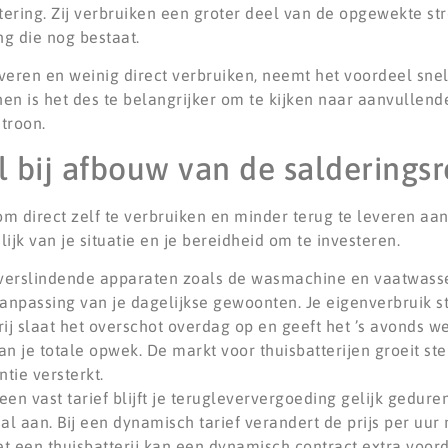
ering. Zij verbruiken een groter deel van de opgewekte st
g die nog bestaat.
veren en weinig direct verbruiken, neemt het voordeel sne
en is het des te belangrijker om te kijken naar aanvullen
troon.
 bij afbouw van de salderingsr
 direct zelf te verbruiken en minder terug te leveren aan h
jk van je situatie en je bereidheid om te investeren.
verslindende apparaten zoals de wasmachine en vaatwass
 aanpassing van je dagelijkse gewoonten. Je eigenverbruik sti
ij slaat het overschot overdag op en geeft het ’s avonds we
an je totale opwek. De markt voor thuisbatterijen groeit ste
tie versterkt.
 een vast tarief blijft je terugleververgoeding gelijk gedur
taal aan. Bij een dynamisch tarief verandert de prijs per uu
 een thuisbatterij kan een dynamisch contract extra voor