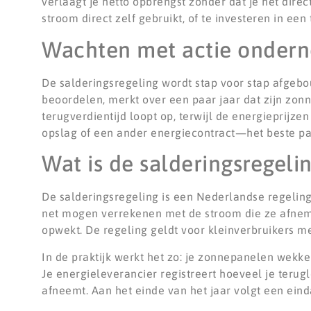
verlaagt je netto opbrengst zonder dat je het direc
stroom direct zelf gebruikt, of te investeren in een 
Wachten met actie onderne
De salderingsregeling wordt stap voor stap afgebo
beoordelen, merkt over een paar jaar dat zijn zo
terugverdientijd loopt op, terwijl de energieprijzen
opslag of een ander energiecontract—het beste past
Wat is de salderingsregeli
De salderingsregeling is een Nederlandse regelin
net mogen verrekenen met de stroom die ze afnemen.
opwekt. De regeling geldt voor kleinverbruikers m
In de praktijk werkt het zo: je zonnepanelen wekk
Je energieleverancier registreert hoeveel je terugle
afneemt. Aan het einde van het jaar volgt een eind