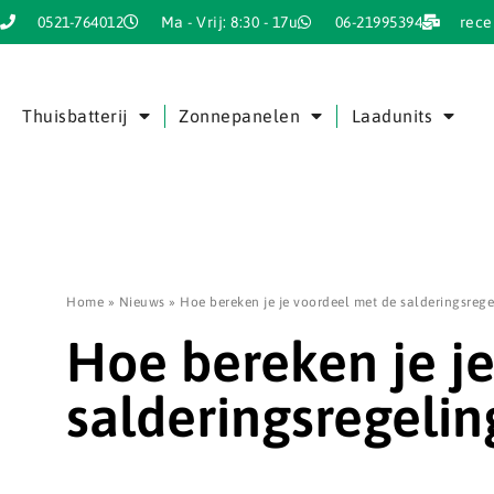
0521-764012
Ma - Vrij: 8:30 - 17u
06-21995394
rece
Thuisbatterij
Zonnepanelen
Laadunits
Home
»
Nieuws
»
Hoe bereken je je voordeel met de salderingsrege
Hoe bereken je j
salderingsregelin