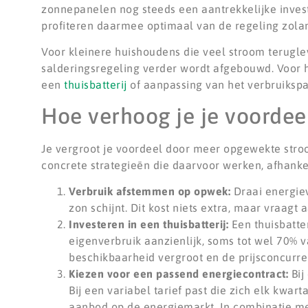
zonnepanelen nog steeds een aantrekkelijke invest
profiteren daarmee optimaal van de regeling zolan
Voor kleinere huishoudens die veel stroom terugle
salderingsregeling verder wordt afgebouwd. Voor h
een
thuisbatterij
of aanpassing van het verbruikspa
Hoe verhoog je je voordeel
Je vergroot je voordeel door meer opgewekte stroom
concrete strategieën die daarvoor werken, afhankeli
Verbruik afstemmen op opwek:
Draai energie
zon schijnt. Dit kost niets extra, maar vraagt
Investeren in een thuisbatterij:
Een thuisbatter
eigenverbruik aanzienlijk, soms tot wel 70% v
beschikbaarheid vergroot en de prijsconcurren
Kiezen voor een passend energiecontract:
Bij
Bij een variabel tarief past die zich elk kwar
aanbod op de energiemarkt. In combinatie met