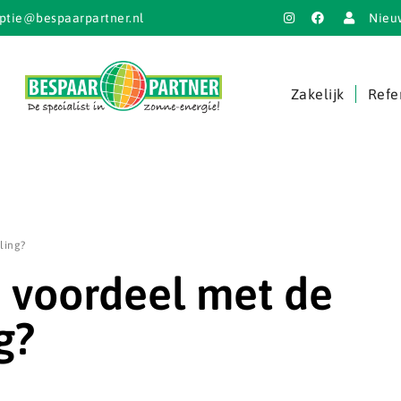
ptie@bespaarpartner.nl
Nieu
Zakelijk
Refe
ling?
e voordeel met de
g?