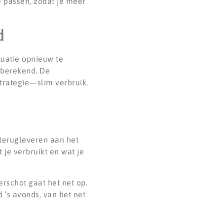
e passen, zodat je meer
d
tuatie opnieuw te
 berekend. De
 strategie—slim verbruik,
terugleveren aan het
je verbruikt en wat je
rschot gaat het net op.
d ’s avonds, van het net