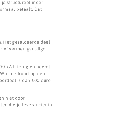
 je structureel meer
normaal betaalt. Dat
n. Het gesaldeerde deel
arief vermenigvuldigd
.500 kWh terug en neemt
r kWh neerkomt op een
voordeel is dan 600 euro
en niet door
en die je leverancier in