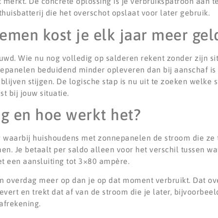
t merkt. De concrete oplossing is je verbruikspatroon aan t
thuisbatterij die het overschot opslaat voor later gebruik.
men kost je elk jaar meer gel
uwd. Wie nu nog volledig op salderen rekent zonder zijn si
nnepanelen beduidend minder opleveren dan bij aanschaf is
 blijven stijgen. De logische stap is nu uit te zoeken welke
 bij jouw situatie.
ng en hoe werkt het?
g waarbij huishoudens met zonnepanelen de stroom die ze 
 Je betaalt per saldo alleen voor het verschil tussen wat 
et een aansluiting tot 3×80 ampère.
en overdag meer op dan je op dat moment verbruikt. Dat ove
vert en trekt dat af van de stroom die je later, bijvoorbeel
afrekening.