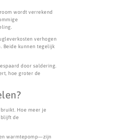
troom wordt verrekend
 sommige
ling.
erugleverkosten verhogen
. Beide kunnen tegelijk
 bespaard door saldering.
rt, hoe groter de
elen?
bruikt. Hoe meer je
lijft de
 een warmtepomp—zijn