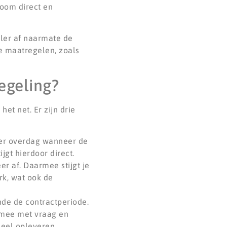
room direct en
ller af naarmate de
de maatregelen, zoals
egeling?
et net. Er zijn drie
er overdag wanneer de
jgt hierdoor direct.
er af. Daarmee stijgt je
rk, wat ook de
ende de contractperiode.
r mee met vraag en
deel opleveren.