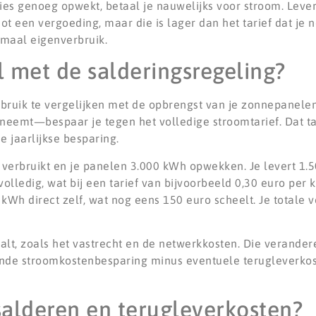
ies genoeg opwekt, betaal je nauwelijks voor stroom. Lever
hot een vergoeding, maar die is lager dan het tarief dat je 
imaal eigenverbruik.
l met de salderingsregeling?
erbruik te vergelijken met de opbrengst van je zonnepanele
fneemt—bespaar je tegen het volledige stroomtarief. Dat t
e jaarlijkse besparing.
r verbruikt en je panelen 3.000 kWh opwekken. Je levert 1
volledig, wat bij een tarief van bijvoorbeeld 0,30 euro pe
kWh direct zelf, wat nog eens 150 euro scheelt. Je totale 
alt, zoals het vastrecht en de netwerkkosten. Die verander
nde stroomkostenbesparing minus eventuele terugleverkost
 salderen en terugleverkosten?