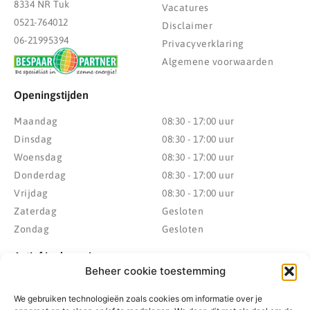
8334 NR Tuk
Vacatures
0521-764012
Disclaimer
06-21995394
Privacyverklaring
Algemene voorwaarden
Openingstijden
Maandag
08:30 - 17:00 uur
Dinsdag
08:30 - 17:00 uur
Woensdag
08:30 - 17:00 uur
Donderdag
08:30 - 17:00 uur
Vrijdag
08:30 - 17:00 uur
Zaterdag
Gesloten
Zondag
Gesloten
Actief in de regio
Beheer cookie toestemming
Provincie Drenthe
Gemeente Westerveld
We gebruiken technologieën zoals cookies om informatie over je
Gemeente Hoogeveen
Gemeente De Wolden