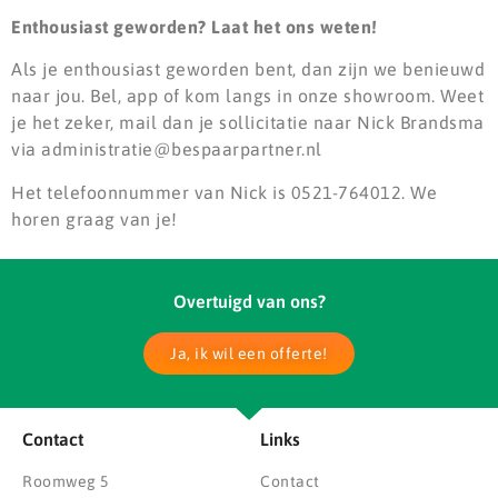
Enthousiast geworden? Laat het ons weten!
Als je enthousiast geworden bent, dan zijn we benieuwd
naar jou. Bel, app of kom langs in onze showroom. Weet
je het zeker, mail dan je sollicitatie naar Nick Brandsma
via administratie@bespaarpartner.nl
Het telefoonnummer van Nick is 0521-764012. We
horen graag van je!
Overtuigd van ons?
Ja, ik wil een offerte!
Contact
Links
Roomweg 5
Contact