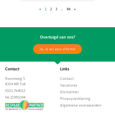
«
1
2
3
…
84
»
Overtuigd van ons?
Ja, ik wil een offerte!
Contact
Links
Roomweg 5
Contact
8334 NR Tuk
Vacatures
0521-764012
Disclaimer
06-21995394
Privacyverklaring
Algemene voorwaarden