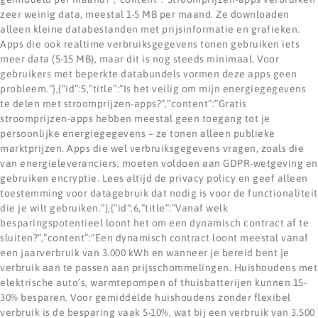
zeer weinig data, meestal 1-5 MB per maand. Ze downloaden
alleen kleine databestanden met prijsinformatie en grafieken.
Apps die ook realtime verbruiksgegevens tonen gebruiken iets
meer data (5-15 MB), maar dit is nog steeds minimaal. Voor
gebruikers met beperkte databundels vormen deze apps geen
probleem.”},{“id”:5,”title”:”Is het veilig om mijn energiegegevens
te delen met stroomprijzen-apps?”,”content”:”Gratis
stroomprijzen-apps hebben meestal geen toegang tot je
persoonlijke energiegegevens – ze tonen alleen publieke
marktprijzen. Apps die wel verbruiksgegevens vragen, zoals die
van energieleveranciers, moeten voldoen aan GDPR-wetgeving en
gebruiken encryptie. Lees altijd de privacy policy en geef alleen
toestemming voor datagebruik dat nodig is voor de functionaliteit
die je wilt gebruiken.”},{“id”:6,”title”:”Vanaf welk
besparingspotentieel loont het om een dynamisch contract af te
sluiten?”,”content”:”Een dynamisch contract loont meestal vanaf
een jaarverbruik van 3.000 kWh en wanneer je bereid bent je
verbruik aan te passen aan prijsschommelingen. Huishoudens met
elektrische auto’s, warmtepompen of thuisbatterijen kunnen 15-
30% besparen. Voor gemiddelde huishoudens zonder flexibel
verbruik is de besparing vaak 5-10%, wat bij een verbruik van 3.500