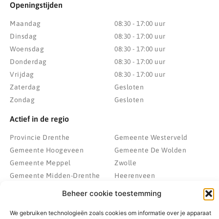
Openingstijden
Maandag
08:30 - 17:00 uur
Dinsdag
08:30 - 17:00 uur
Woensdag
08:30 - 17:00 uur
Donderdag
08:30 - 17:00 uur
Vrijdag
08:30 - 17:00 uur
Zaterdag
Gesloten
Zondag
Gesloten
Actief in de regio
Provincie Drenthe
Gemeente Westerveld
Gemeente Hoogeveen
Gemeente De Wolden
Gemeente Meppel
Zwolle
Gemeente Midden-Drenthe
Heerenveen
Gemeente Noordenveld
Kampen
Beheer cookie toestemming
Gemeente Noordoostpolder
Emmeloord
We gebruiken technologieën zoals cookies om informatie over je apparaat
Gemeente Steenwijkerland
Wolvega