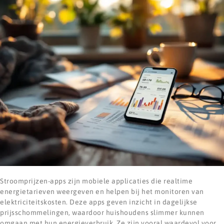
Stroomprijzen-apps zijn mobiele applicaties die realtime
energietarieven weergeven en helpen bij het monitoren van
elektriciteitskosten. Deze apps geven inzicht in dagelijkse
prijsschommelingen, waardoor huishoudens slimmer kunnen
omgaan met hun energieverbruik. Ze zijn vooral waardevol voor