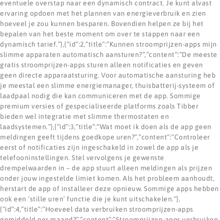
eventuele overstap naar een dynamisch contract. Je kunt alvast
ervaring opdoen met het plannen van energieverbruik en zien
hoeveel je zou kunnen besparen. Bovendien helpen ze bij het
bepalen van het beste moment om over te stappen naar een
dynamisch tarief.”},{“id”:2,”title”:”Kunnen stroomprijzen-apps mijn
slimme apparaten automatisch aansturen?”,”content”:”De meeste
gratis stroomprijzen-apps sturen alleen notificaties en geven
geen directe apparaatsturing. Voor automatische aansturing heb
je meestal een slimme energiemanager, thuisbatterij-systeem of
laadpaal nodig die kan communiceren met de app. Sommige
premium versies of gespecialiseerde platforms zoals Tibber
bieden wel integratie met slimme thermostaten en
laadsystemen.”},{“id”:3,”title”:”Wat moet ik doen als de app geen
meldingen geeft tijdens goedkope uren?”,”content”:”Controleer
eerst of notificaties zijn ingeschakeld in zowel de app als je
telefooninstellingen. Stel vervolgens je gewenste
drempelwaarden in – de app stuurt alleen meldingen als prijzen
onder jouw ingestelde limiet komen. Als het probleem aanhoudt,
herstart de app of installeer deze opnieuw. Sommige apps hebben
ook een ‘stille uren’ functie die je kunt uitschakelen.”},
{“id”:4,”title”:”Hoeveel data verbruiken stroomprijzen-apps
gemiddeld per maand?”,”content”:”Stroomprijzen-apps verbruiken