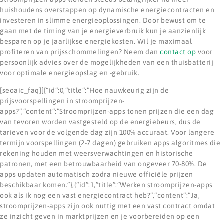
huishoudens overstappen op dynamische energiecontracten en
investeren in slimme energieoplossingen. Door bewust om te
gaan met de timing van je energieverbruik kun je aanzienlijk
besparen op je jaarlijkse energiekosten. Wil je maximaal
profiteren van prijsschommelingen? Neem dan
contact op
voor
persoonlijk advies over de mogelijkheden van een thuisbatterij
voor optimale energieopslag en -gebruik.
[seoaic_faq][{“id”:0,”title”:”Hoe nauwkeurig zijn de
prijsvoorspellingen in stroomprijzen-
apps?”,”content”:”Stroomprijzen-apps tonen prijzen die een dag
van tevoren worden vastgesteld op de energiebeurs, dus de
tarieven voor de volgende dag zijn 100% accuraat. Voor langere
termijn voorspellingen (2-7 dagen) gebruiken apps algoritmes die
rekening houden met weersverwachtingen en historische
patronen, met een betrouwbaarheid van ongeveer 70-80%. De
apps updaten automatisch zodra nieuwe officiële prijzen
beschikbaar komen.”},{“id”:1,”title”:”Werken stroomprijzen-apps
ook als ik nog een vast energiecontract heb?”,”content”:”Ja,
stroomprijzen-apps zijn ook nuttig met een vast contract omdat
ze inzicht geven in marktprijzen en je voorbereiden op een