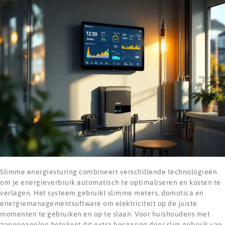
Slimme energiesturing combineert verschillende technologieën
om je energieverbruik automatisch te optimaliseren en kosten te
verlagen. Het systeem gebruikt slimme meters, domotica en
energiemanagementsoftware om elektriciteit op de juiste
momenten te gebruiken en op te slaan. Voor huishoudens met
zonnepanelen betekent dit extra besparing door slim gebruik van