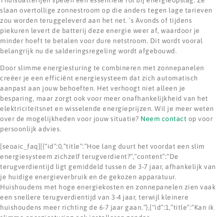
slaan overtollige zonnestroom op die anders tegen lage tarieven
zou worden teruggeleverd aan het net. ’s Avonds of tijdens
piekuren levert de batterij deze energie weer af, waardoor je
minder hoeft te betalen voor dure netstroom. Dit wordt vooral
belangrijk nu de salderingsregeling wordt afgebouwd.
Door slimme energiesturing te combineren met zonnepanelen
creëer je een efficiënt energiesysteem dat zich automatisch
aanpast aan jouw behoeften. Het verhoogt niet alleen je
besparing, maar zorgt ook voor meer onafhankelijkheid van het
elektriciteitsnet en wisselende energieprijzen. Wil je meer weten
over de mogelijkheden voor jouw situatie?
Neem contact
op voor
persoonlijk advies.
[seoaic_faq][{“id”:0,”title”:”Hoe lang duurt het voordat een slim
energiesysteem zichzelf terugverdient?”,”content”:”De
terugverdientijd ligt gemiddeld tussen de 3-7 jaar, afhankelijk van
je huidige energieverbruik en de gekozen apparatuur.
Huishoudens met hoge energiekosten en zonnepanelen zien vaak
een snellere terugverdientijd van 3-4 jaar, terwijl kleinere
huishoudens meer richting de 6-7 jaar gaan.”},{“id”:1,”title”:”Kan ik