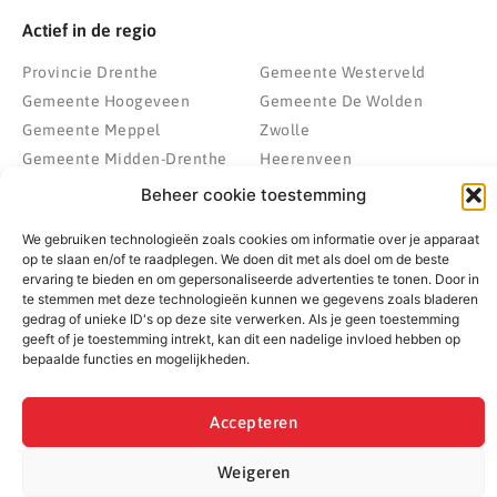
Actief in de regio
Provincie Drenthe
Gemeente Westerveld
Gemeente Hoogeveen
Gemeente De Wolden
Gemeente Meppel
Zwolle
Gemeente Midden-Drenthe
Heerenveen
Gemeente Noordenveld
Kampen
Beheer cookie toestemming
Gemeente Noordoostpolder
Emmeloord
We gebruiken technologieën zoals cookies om informatie over je apparaat
Gemeente Steenwijkerland
Wolvega
op te slaan en/of te raadplegen. We doen dit met als doel om de beste
Gemeente Weststellingwerf
ervaring te bieden en om gepersonaliseerde advertenties te tonen. Door in
te stemmen met deze technologieën kunnen we gegevens zoals bladeren
gedrag of unieke ID's op deze site verwerken. Als je geen toestemming
geeft of je toestemming intrekt, kan dit een nadelige invloed hebben op
bepaalde functies en mogelijkheden.
© 2022 - 2026 BespaarPartner | Alle rechten voorbehouden
Accepteren
Weigeren