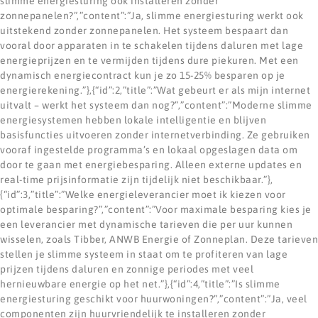
slimme energiesturing ook installeren zonder
zonnepanelen?”,”content”:”Ja, slimme energiesturing werkt ook
uitstekend zonder zonnepanelen. Het systeem bespaart dan
vooral door apparaten in te schakelen tijdens daluren met lage
energieprijzen en te vermijden tijdens dure piekuren. Met een
dynamisch energiecontract kun je zo 15-25% besparen op je
energierekening.”},{“id”:2,”title”:”Wat gebeurt er als mijn internet
uitvalt – werkt het systeem dan nog?”,”content”:”Moderne slimme
energiesystemen hebben lokale intelligentie en blijven
basisfuncties uitvoeren zonder internetverbinding. Ze gebruiken
vooraf ingestelde programma’s en lokaal opgeslagen data om
door te gaan met energiebesparing. Alleen externe updates en
real-time prijsinformatie zijn tijdelijk niet beschikbaar.”},
{“id”:3,”title”:”Welke energieleverancier moet ik kiezen voor
optimale besparing?”,”content”:”Voor maximale besparing kies je
een leverancier met dynamische tarieven die per uur kunnen
wisselen, zoals Tibber, ANWB Energie of Zonneplan. Deze tarieven
stellen je slimme systeem in staat om te profiteren van lage
prijzen tijdens daluren en zonnige periodes met veel
hernieuwbare energie op het net.”},{“id”:4,”title”:”Is slimme
energiesturing geschikt voor huurwoningen?”,”content”:”Ja, veel
componenten zijn huurvriendelijk te installeren zonder