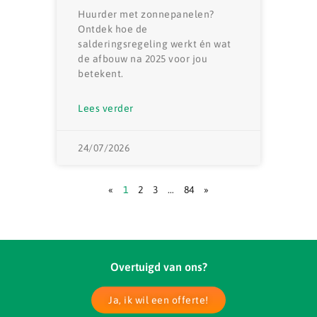
Huurder met zonnepanelen?
Ontdek hoe de
salderingsregeling werkt én wat
de afbouw na 2025 voor jou
betekent.
Lees verder
24/07/2026
«
1
2
3
…
84
»
Overtuigd van ons?
Ja, ik wil een offerte!