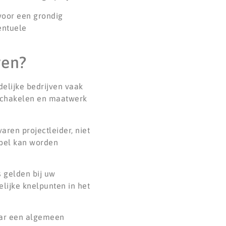
 voor een grondig
entuele
ven?
delijke bedrijven vaak
 schakelen en maatwerk
aren projectleider, niet
ibel kan worden
s gelden bij uw
lijke knelpunten in het
naar een algemeen