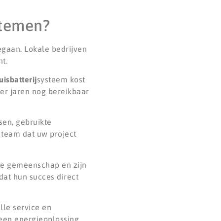
stemen?
egaan. Lokale bedrijven
t.
uisbatterij
systeem kost
er jaren nog bereikbaar
sen, gebruikte
 team dat uw project
 de gemeenschap en zijn
dat hun succes direct
lle service en
 een energieoplossing