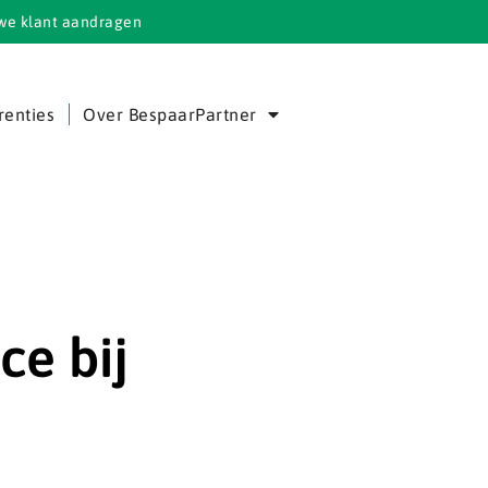
we klant aandragen
renties
Over BespaarPartner
ce bij