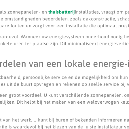
oals zonnepanelen- en
thuisbatterij
installaties, vraagt om p
eke omstandigheden beoordelen, zoals dakconstructie, scha
are fouten en zorgt voor een installatie die optimaal prest
waardevol. Wanneer uw energiesysteem onderhoud nodig hee
nkele uren ter plaatse zijn. Dit minimaliseert energieverlie
rdelen van een lokale energie-
ikbaarheid, persoonlijke service en de mogelijkheid om hun 
es uit de buurt opvragen en rekenen op snelle service bij
een groot voordeel. U kunt verschillende zonnepanelen, 
elijken. Dit helpt bij het maken van een weloverwogen keuz
it van het werk. U kunt bij buren of bekenden informeren n
tie is waardevol bij het kiezen van de juiste installateur v