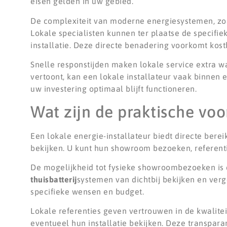
eisen gelden in uw gebied.
De complexiteit van moderne energiesystemen, z
Lokale specialisten kunnen ter plaatse de specifi
installatie. Deze directe benadering voorkomt kostb
Snelle responstijden maken lokale service extra 
vertoont, kan een lokale installateur vaak binnen e
uw investering optimaal blijft functioneren.
Wat zijn de praktische voo
Een lokale energie-installateur biedt directe bere
bekijken. U kunt hun showroom bezoeken, referenti
De mogelijkheid tot fysieke showroombezoeken is 
thuisbatterij
systemen van dichtbij bekijken en verg
specifieke wensen en budget.
Lokale referenties geven vertrouwen in de kwalite
eventueel hun installatie bekijken. Deze transparan