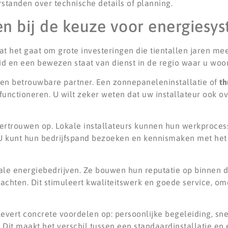
standen over technische details of planning.
en bij de keuze voor energiesy
at het gaat om grote investeringen die tientallen jaren me
d en een bewezen staat van dienst in de regio waar u woon
een betrouwbare partner. Een zonnepaneleninstallatie of
th
nctioneren. U wilt zeker weten dat uw installateur ook ov
 vertrouwen op. Lokale installateurs kunnen hun werkproces
. U kunt hun bedrijfspand bezoeken en kennismaken met het
kale energiebedrijven. Ze bouwen hun reputatie op binnen
achten. Dit stimuleert kwaliteitswerk en goede service, om
evert concrete voordelen op: persoonlijke begeleiding, sne
it maakt het verschil tussen een standaardinstallatie en