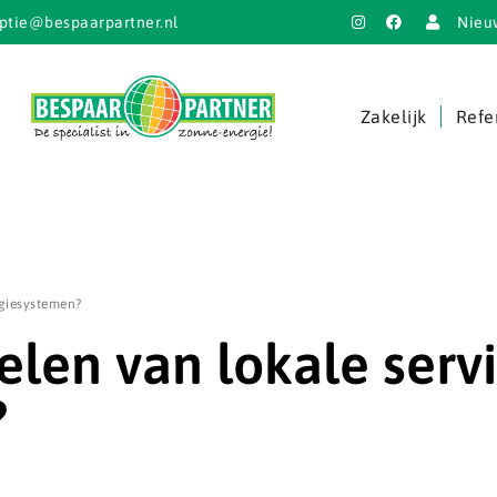
ptie@bespaarpartner.nl
Nieu
Zakelijk
Refe
rgiesystemen?
elen van lokale servi
?