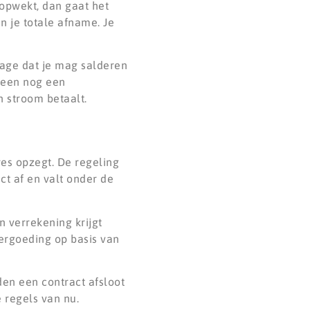
opwekt, dan gaat het
an je totale afname. Je
tage dat je mag salderen
lleen nog een
n stroom betaalt.
res opzegt. De regeling
t af en valt onder de
n verrekening krijgt
ergoeding op basis van
den een contract afsloot
 regels van nu.