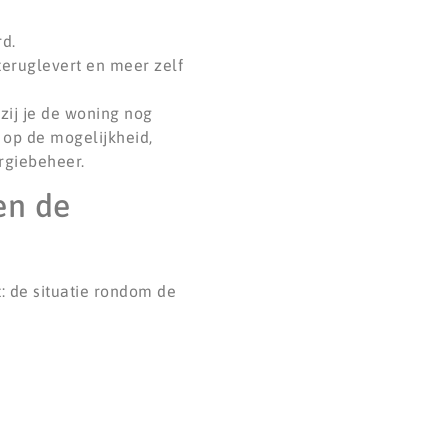
rd.
teruglevert en meer zelf
zij je de woning nog
 op de mogelijkheid,
rgiebeheer.
en de
t: de situatie rondom de