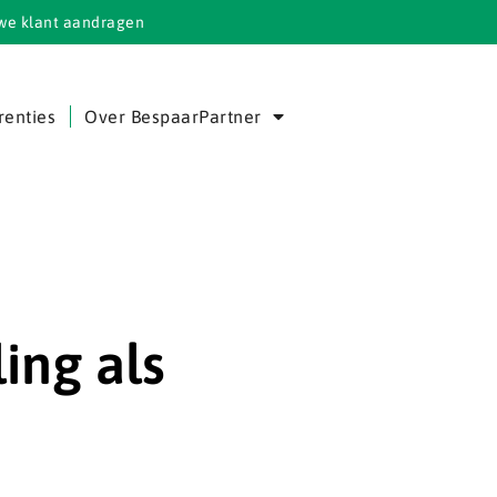
we klant aandragen
renties
Over BespaarPartner
ing als