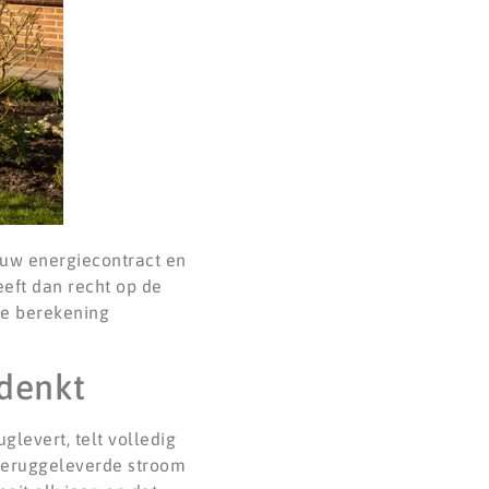
jouw energiecontract en
eeft dan recht op de
re berekening
 denkt
levert, telt volledig
 teruggeleverde stroom