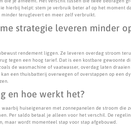
m die je afneemt. Het verschil tussen die twee bedragen gro
die hierbij helpt: stem je verbruik beter af op het moment d
 minder teruglevert en meer zelf verbruikt.
me strategie leveren minder o
bewust rendement liggen. Ze leveren overdag stroom teru
rug tegen een hoog tarief. Dat is een kostbare gewoonte d
zoals de wasmachine of vaatwasser, overdag laten draaien 
n, kan een thuisbatterij overwegen of overstappen op een d
zen.
ng en hoe werkt het?
g waarbij huiseigenaren met zonnepanelen de stroom die z
. Per saldo betaal je alleen voor het verschil. De regeli
en, maar wordt momenteel stap voor stap afgebouwd.