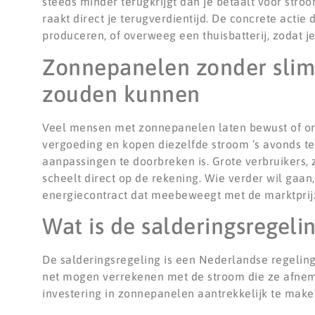
steeds minder terugkrijgt dan je betaalt voor stroo
raakt direct je terugverdientijd. De concrete actie 
produceren, of overweeg een thuisbatterij, zodat je
Zonnepanelen zonder slim
zouden kunnen
Veel mensen met zonnepanelen laten bewust of on
vergoeding en kopen diezelfde stroom ’s avonds te
aanpassingen te doorbreken is. Grote verbruikers, 
scheelt direct op de rekening. Wie verder wil gaa
energiecontract dat meebeweegt met de marktprij
Wat is de salderingsregeli
De salderingsregeling is een Nederlandse regelin
net mogen verrekenen met de stroom die ze afnemen
investering in zonnepanelen aantrekkelijk te mak