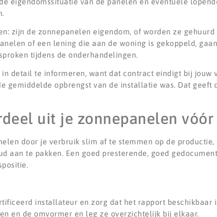
 de eigendomssituatie van de panelen en eventuele lopend
n.
en: zijn de zonnepanelen eigendom, of worden ze gehuurd 
panelen of een lening die aan de woning is gekoppeld, gaan
sproken tijdens de onderhandelingen.
in detail te informeren, want dat contract eindigt bij jouw v
e gemiddelde opbrengst van de installatie was. Dat geeft d
deel uit je zonnepanelen vóór
elen door je verbruik slim af te stemmen op de productie, d
ud aan te pakken. Een goed presterende, goed gedocumente
positie.
tificeerd installateur en zorg dat het rapport beschikbaar i
n en de omvormer en leg ze overzichtelijk bij elkaar.