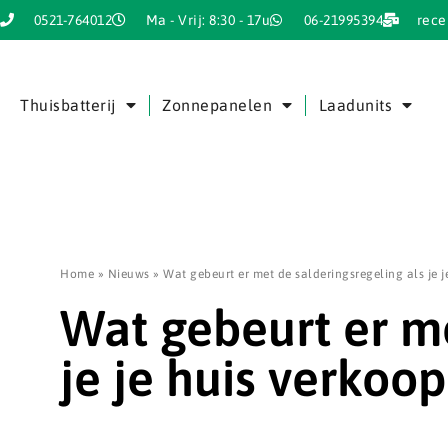
0521-764012
Ma - Vrij: 8:30 - 17u
06-21995394
rece
Thuisbatterij
Zonnepanelen
Laadunits
Home
»
Nieuws
»
Wat gebeurt er met de salderingsregeling als je j
Wat gebeurt er me
je je huis verkoop