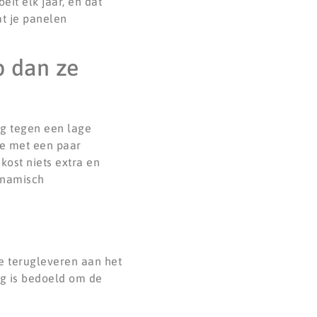
eit elk jaar, en dat
at je panelen
p dan ze
g tegen een lage
ie met een paar
kost niets extra en
ynamisch
e terugleveren aan het
ng is bedoeld om de