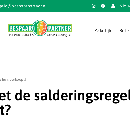
ptie@bespaarpartner.nl
Nieu
Zakelijk
Refe
e huis verkoopt?
t de salderingsregel
t?