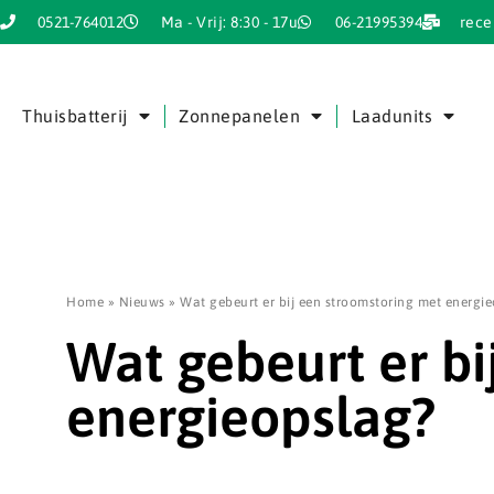
0521-764012
Ma - Vrij: 8:30 - 17u
06-21995394
rece
Thuisbatterij
Zonnepanelen
Laadunits
Home
»
Nieuws
»
Wat gebeurt er bij een stroomstoring met energi
Wat gebeurt er bi
energieopslag?