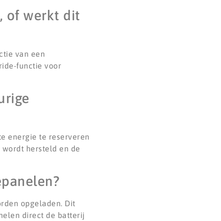
 of werkt dit
ctie van een
ide-functie voor
urige
te energie te reserveren
g wordt hersteld en de
nepanelen?
orden opgeladen. Dit
len direct de batterij