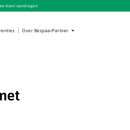
we klant aandragen
renties
Over BespaarPartner
 met