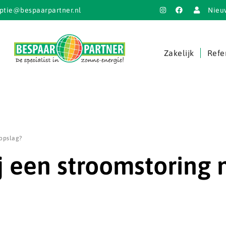
ptie@bespaarpartner.nl
Nieu
Zakelijk
Refe
eopslag?
j een stroomstoring