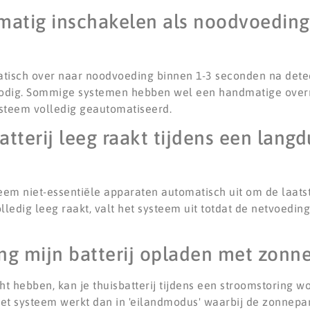
dmatig inschakelen als noodvoeding,
atisch over naar noodvoeding binnen 1-3 seconden na dete
 nodig. Sommige systemen hebben wel een handmatige overr
ysteem volledig geautomatiseerd.
atterij leeg raakt tijdens een langd
steem niet-essentiële apparaten automatisch uit om de laats
olledig leeg raakt, valt het systeem uit totdat de netvoedin
ing mijn batterij opladen met zon
ht hebben, kan je thuisbatterij tijdens een stroomstoring w
et systeem werkt dan in 'eilandmodus' waarbij de zonnepane