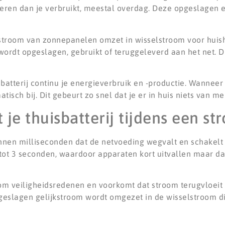
en dan je verbruikt, meestal overdag. Deze opgeslagen en
kstroom van zonnepanelen omzet in wisselstroom voor huish
dt opgeslagen, gebruikt of teruggeleverd aan het net. Di
atterij continu je energieverbruik en -productie. Wanneer 
isch bij. Dit gebeurt zo snel dat je er in huis niets van me
 je thuisbatterij tijdens een st
binnen milliseconden dat de netvoeding wegvalt en schakel
tot 3 seconden, waardoor apparaten kort uitvallen maar d
t om veiligheidsredenen en voorkomt dat stroom terugvloeit 
slagen gelijkstroom wordt omgezet in de wisselstroom di