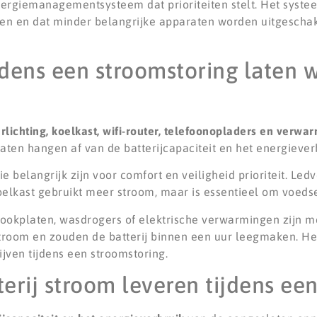
rgiemanagementsysteem dat prioriteiten stelt. Het systee
gen en dat minder belangrijke apparaten worden uitgeschak
jdens een stroomstoring laten
rlichting, koelkast, wifi-router, telefoonopladers en verwa
aten hangen af van de batterijcapaciteit en het energiever
 belangrijk zijn voor comfort en veiligheid prioriteit. Ledv
oelkast gebruikt meer stroom, maar is essentieel om voeds
ookplaten, wasdrogers of elektrische verwarmingen zijn me
troom en zouden de batterij binnen een uur leegmaken. Het
jven tijdens een stroomstoring.
erij stroom leveren tijdens ee