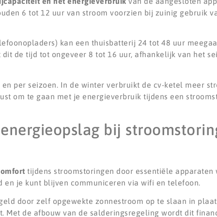
ijcapaciteit en het energieverbruik
van de aangesloten app
den 6 tot 12 uur van stroom voorzien bij zuinig gebruik v
telefoonopladers) kan een thuisbatterij 24 tot 48 uur meeg
dit de tijd tot ongeveer 8 tot 16 uur, afhankelijk van het s
en per seizoen. In de winter verbruikt de cv-ketel meer st
ust om te gaan met je energieverbruik tijdens een stroomst
 energieopslag bij stroomstori
comfort
tijdens stroomstoringen door essentiële apparaten
oud en je kunt blijven communiceren via wifi en telefoon.
 geld door zelf opgewekte zonnestroom op te slaan in plaa
t. Met de afbouw van de salderingsregeling wordt dit finan