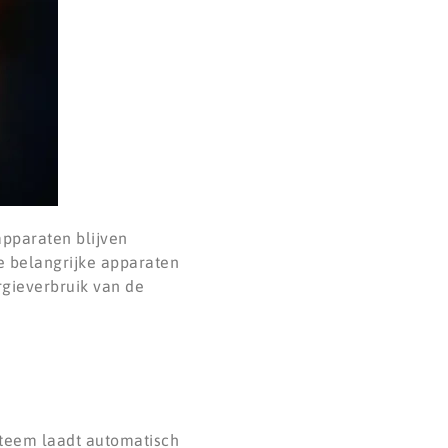
pparaten blijven
e belangrijke apparaten
rgieverbruik van de
steem laadt automatisch