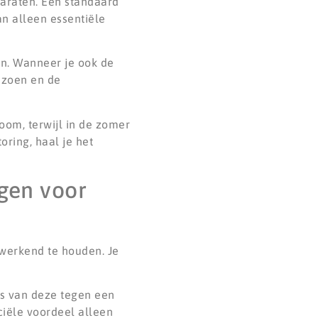
araten. Een standaard
an alleen essentiële
aan. Wanneer je ook de
eizoen en de
room, terwijl in de zomer
oring, haal je het
ngen voor
 werkend te houden. Je
ts van deze tegen een
ciële voordeel alleen