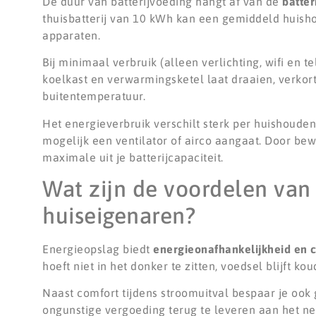
De duur van batterijvoeding hangt af van de
batter
thuisbatterij van 10 kWh kan een gemiddeld huishou
apparaten.
Bij minimaal verbruik (alleen verlichting, wifi en 
koelkast en verwarmingsketel laat draaien, verkort 
buitentemperatuur.
Het energieverbruik verschilt sterk per huishouden 
mogelijk een ventilator of airco aangaat. Door bew
maximale uit je batterijcapaciteit.
Wat zijn de voordelen van
huiseigenaren?
Energieopslag biedt
energieonafhankelijkheid en 
hoeft niet in het donker te zitten, voedsel blijft k
Naast comfort tijdens stroomuitval bespaar je ook
ongunstige vergoeding terug te leveren aan het ne