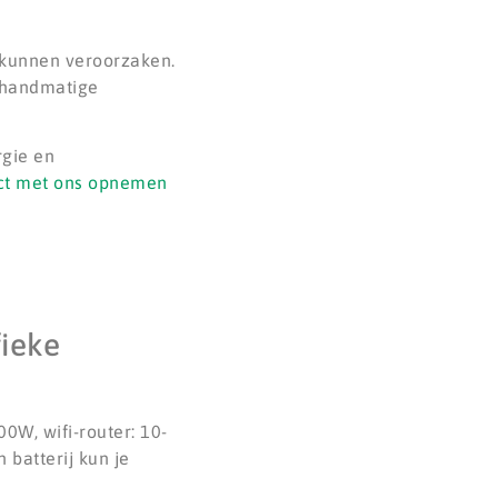
 kunnen veroorzaken.
r handmatige
rgie en
ct met ons opnemen
fieke
0W, wifi-router: 10-
 batterij kun je