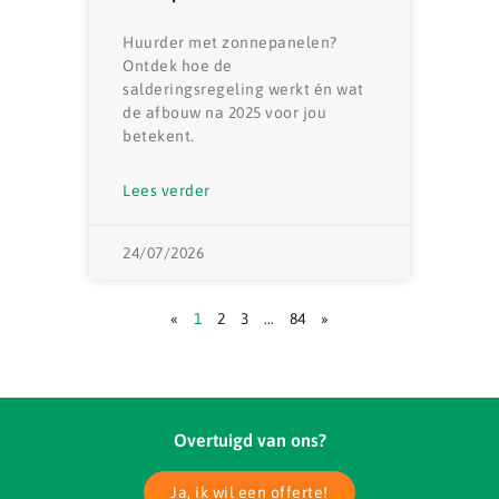
Huurder met zonnepanelen?
Ontdek hoe de
salderingsregeling werkt én wat
de afbouw na 2025 voor jou
betekent.
Lees verder
24/07/2026
«
1
2
3
…
84
»
Overtuigd van ons?
Ja, ik wil een offerte!