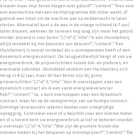
draaien maar mijn buren klagen over geluid?”,”content”:”Kies voor
een wasmachine met een nachtprogramma dat stiller werkt, of
gebruik een timer om de machine pas na middernacht te laten
starten. Alternatief kunt u de was in de vroege ochtend (6-7 uur)
laten draaien, wanneer de tarieven nog laag zijn maar het geluid
minder storend is voor buren.”},{“id”:2,”title”:”Is een thuisbatterij
altijd rendabel bij het benutten van daluren?”,”content”:”Een
thuisbatterij is vooral rendabel als u zonnepanelen heeft of een
dynamisch energiecontract. De terugverdientijd hangt af van uw
energieverbruik, de prijsverschillen tussen dal- en piekuren, en
eventuele subsidies. Gemiddeld verdient een thuisbatterij zich
terug in 8-12 jaar, maar dit kan korter zijn bij grote
prijsverschillen.”},{“id”:3,”title”:”Kan ik overstappen naar een
dynamisch contract als ik een vaste energieleverancier
heb?”,”content”:”Ja, u kunt overstappen naar een dynamisch
contract, maar let op de opzegtermijn van uw huidige contract.
Sommige leveranciers rekenen boetes voor vroegtijdige
opzegging. Controleer eerst of u beschikt over een slimme meter
en of u bereid bent uw energieverbruik actief te beheren voordat
u overstapt.”},{“id”:4,”title”:”Wat zijn de grootste fouten die
mensen maken bij het besparen op stroomprijzen?”,”content”:”De