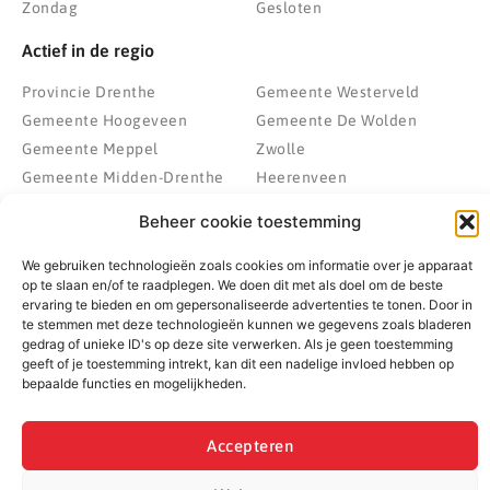
Zondag
Gesloten
Actief in de regio
Provincie Drenthe
Gemeente Westerveld
Gemeente Hoogeveen
Gemeente De Wolden
Gemeente Meppel
Zwolle
Gemeente Midden-Drenthe
Heerenveen
Gemeente Noordenveld
Kampen
Beheer cookie toestemming
Gemeente Noordoostpolder
Emmeloord
Gemeente Steenwijkerland
Wolvega
We gebruiken technologieën zoals cookies om informatie over je apparaat
op te slaan en/of te raadplegen. We doen dit met als doel om de beste
Gemeente Weststellingwerf
ervaring te bieden en om gepersonaliseerde advertenties te tonen. Door in
te stemmen met deze technologieën kunnen we gegevens zoals bladeren
gedrag of unieke ID's op deze site verwerken. Als je geen toestemming
geeft of je toestemming intrekt, kan dit een nadelige invloed hebben op
© 2022 - 2026 BespaarPartner | Alle rechten voorbehouden
bepaalde functies en mogelijkheden.
Accepteren