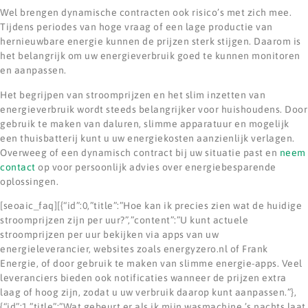
Wel brengen dynamische contracten ook risico’s met zich mee.
Tijdens periodes van hoge vraag of een lage productie van
hernieuwbare energie kunnen de prijzen sterk stijgen. Daarom is
het belangrijk om uw energieverbruik goed te kunnen monitoren
en aanpassen.
Het begrijpen van stroomprijzen en het slim inzetten van
energieverbruik wordt steeds belangrijker voor huishoudens. Door
gebruik te maken van daluren, slimme apparatuur en mogelijk
een thuisbatterij kunt u uw energiekosten aanzienlijk verlagen.
Overweeg of een dynamisch contract bij uw situatie past en
neem
contact
op voor persoonlijk advies over energiebesparende
oplossingen.
[seoaic_faq][{“id”:0,”title”:”Hoe kan ik precies zien wat de huidige
stroomprijzen zijn per uur?”,”content”:”U kunt actuele
stroomprijzen per uur bekijken via apps van uw
energieleverancier, websites zoals energyzero.nl of Frank
Energie, of door gebruik te maken van slimme energie-apps. Veel
leveranciers bieden ook notificaties wanneer de prijzen extra
laag of hoog zijn, zodat u uw verbruik daarop kunt aanpassen.”},
{“id”:1,”title”:”Wat gebeurt er als ik mijn wasmachine ’s nachts laat