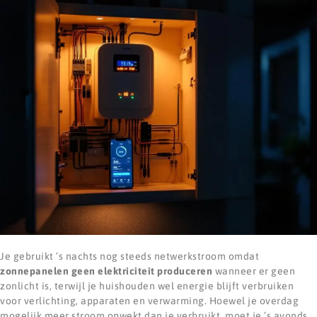
Je gebruikt ’s nachts nog steeds netwerkstroom omdat
zonnepanelen geen elektriciteit produceren
wanneer er geen
zonlicht is, terwijl je huishouden wel energie blijft verbruiken
voor verlichting, apparaten en verwarming. Hoewel je overdag
mogelijk meer stroom opwekt dan je verbruikt, moet je ’s avonds