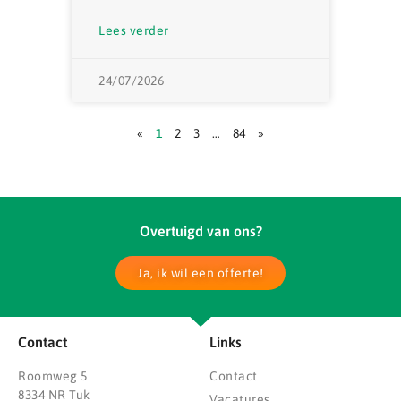
Lees verder
24/07/2026
«
1
2
3
…
84
»
Overtuigd van ons?
Ja, ik wil een offerte!
Contact
Links
Roomweg 5
Contact
8334 NR Tuk
Vacatures