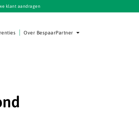
we klant aandragen
renties
Over BespaarPartner
ond