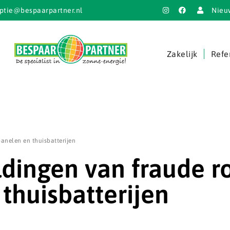
ptie@bespaarpartner.nl
Nieu
Zakelijk
Refe
nelen en thuisbatterijen
dingen van fraude r
thuisbatterijen