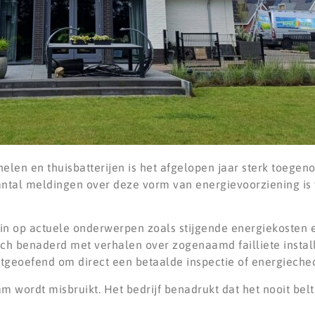
en en thuisbatterijen is het afgelopen jaar sterk toegenom
aantal meldingen over deze vorm van energievoorziening is
 in op actuele onderwerpen zoals stijgende energiekosten 
h benaderd met verhalen over zogenaamd failliete install
itgeoefend om direct een betaalde inspectie of energiechec
 wordt misbruikt. Het bedrijf benadrukt dat het nooit belt