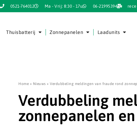
0521-764012
Ma - Vrij: 8:30 - 17u
06-21995394
rece
Thuisbatterij
Zonnepanelen
Laadunits
Home
»
Nieuws
»
Verdubbeling meldingen van fraude rond zonnepa
Verdubbeling mel
zonnepanelen en 