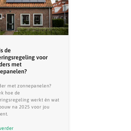
is de
eringsregeling voor
ders met
epanelen?
der met zonnepanelen?
ek hoe de
ringsregeling werkt én wat
bouw na 2025 voor jou
ent.
verder