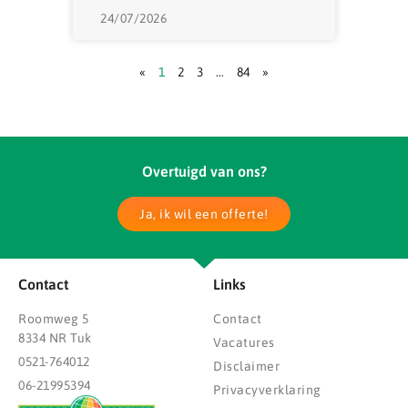
24/07/2026
«
1
2
3
…
84
»
Overtuigd van ons?
Ja, ik wil een offerte!
Contact
Links
Roomweg 5
Contact
8334 NR Tuk
Vacatures
0521-764012
Disclaimer
06-21995394
Privacyverklaring