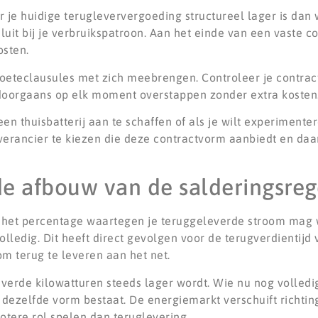
r je huidige terugleververgoeding structureel lager is dan
uit bij je verbruikspatroon. Aan het einde van een vaste c
osten.
boeteclausules met zich meebrengen. Controleer je contra
e doorgaans op elk moment overstappen zonder extra kosten
 een thuisbatterij aan te schaffen of als je wilt experimen
everancier te kiezen die deze contractvorm aanbiedt en daa
de afbouw van de salderingsreg
t het percentage waartegen je teruggeleverde stroom mag
g volledig. Dit heeft direct gevolgen voor de terugverdienti
m terug te leveren aan het net.
verde kilowatturen steeds lager wordt. Wie nu nog volledig
n dezelfde vorm bestaat. De energiemarkt verschuift richti
otere rol spelen dan teruglevering.