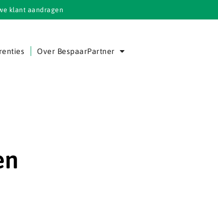
we klant aandragen
renties
Over BespaarPartner
en