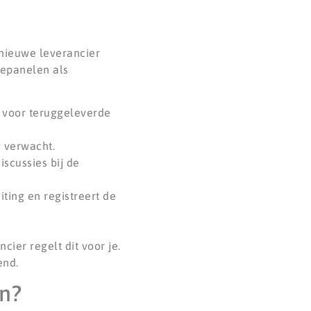
 nieuwe leverancier
nepanelen als
f voor teruggeleverde
g verwacht.
scussies bij de
ting en registreert de
ier regelt dit voor je.
end.
en?