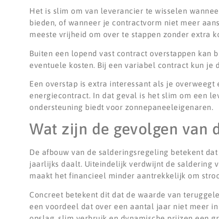
Het is slim om van leverancier te wisselen wannee
bieden, of wanneer je contractvorm niet meer aansl
meeste vrijheid om over te stappen zonder extra k
Buiten een lopend vast contract overstappen kan 
eventuele kosten. Bij een variabel contract kun j
Een overstap is extra interessant als je overweegt
energiecontract. In dat geval is het slim om een l
ondersteuning biedt voor zonnepaneeleigenaren.
Wat zijn de gevolgen van 
De afbouw van de salderingsregeling betekent da
jaarlijks daalt. Uiteindelijk verdwijnt de salderin
maakt het financieel minder aantrekkelijk om stroo
Concreet betekent dit dat de waarde van teruggele
een voordeel dat over een aantal jaar niet meer i
opslag, slim verbruik en dynamische prijzen een gr