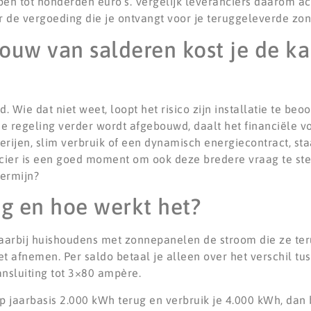
pen tot honderden euro’s. Vergelijk leveranciers daarom acti
ar de vergoeding die je ontvangt voor je teruggeleverde zo
ouw van salderen kost je de k
Wie dat niet weet, loopt het risico zijn installatie te beo
 de regeling verder wordt afgebouwd, daalt het financiële 
erijen, slim verbruik of een dynamisch energiecontract, sta
ier is een goed moment om ook deze bredere vraag te stel
termijn?
ng en hoe werkt het?
waarbij huishoudens met zonnepanelen de stroom die ze te
 afnemen. Per saldo betaal je alleen over het verschil tu
ansluiting tot 3×80 ampère.
 op jaarbasis 2.000 kWh terug en verbruik je 4.000 kWh, dan b