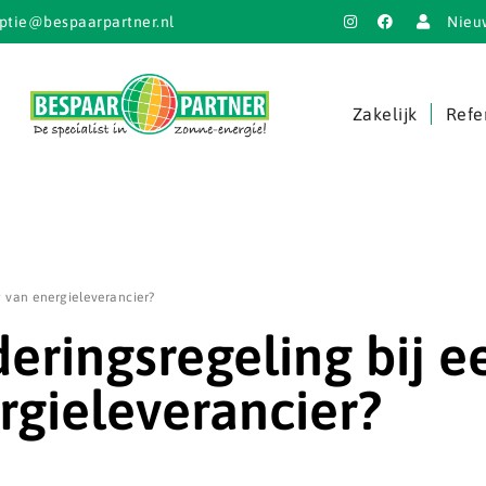
ptie@bespaarpartner.nl
Nieu
Zakelijk
Refe
g van energieleverancier?
eringsregeling bij e
rgieleverancier?