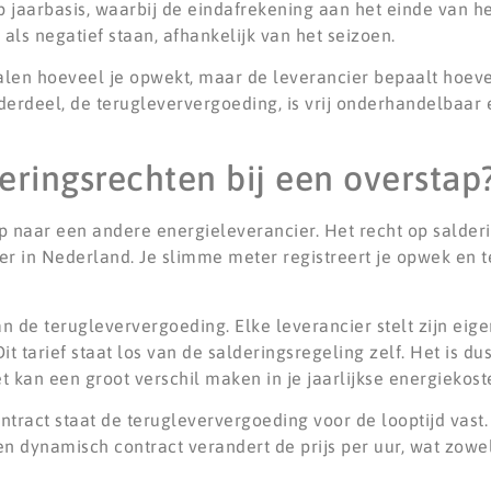
p jaarbasis, waarbij de eindafrekening aan het einde van h
als negatief staan, afhankelijk van het seizoen.
len hoeveel je opwekt, maar de leverancier bepaalt hoeveel
derdeel, de terugleververgoeding, is vrij onderhandelbaar 
eringsrechten bij een overstap
p naar een andere energieleverancier. Het recht op salderin
er in Nederland. Je slimme meter registreert je opwek en 
n de terugleververgoeding. Elke leverancier stelt zijn eigen
it tarief staat los van de salderingsregeling zelf. Het is du
et kan een groot verschil maken in je jaarlijkse energiekost
ntract staat de terugleververgoeding voor de looptijd vast. 
 een dynamisch contract verandert de prijs per uur, wat zowe