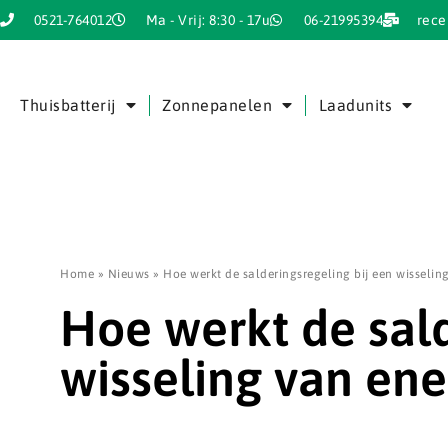
0521-764012
Ma - Vrij: 8:30 - 17u
06-21995394
rece
Thuisbatterij
Zonnepanelen
Laadunits
Home
»
Nieuws
»
Hoe werkt de salderingsregeling bij een wisselin
Hoe werkt de sald
wisseling van ene