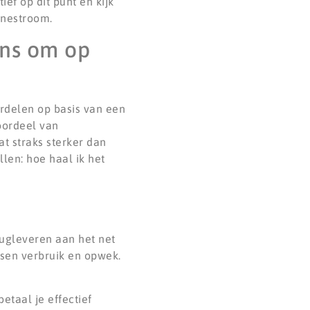
ef op dit punt en kijk
nnestroom.
ans om op
ordelen op basis van een
voordeel van
at straks sterker dan
len: hoe haal ik het
rugleveren aan het net
ssen verbruik en opwek.
etaal je effectief