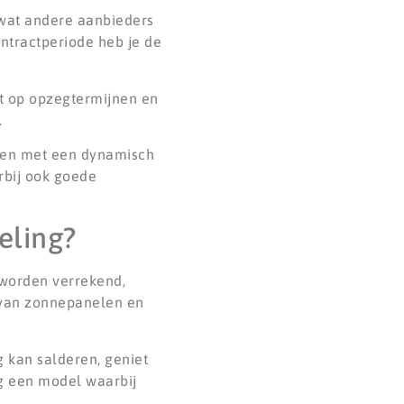
 wat andere aanbieders
ontractperiode heb je de
ct op opzegtermijnen en
.
teren met een dynamisch
rbij ook goede
eling?
 worden verrekend,
jd van zonnepanelen en
 kan salderen, geniet
ng een model waarbij