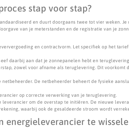
proces stap voor stap?
andaardiseerd en duurt doorgaans twee tot vier weken. Je
 doorgave van je meterstanden en de registratie van je zon
eververgoeding en contractvorm. Let specifiek op het tarie
Geef daarbij aan dat je zonnepanelen hebt en terugleverin
stap, zowel voor afname als teruglevering. Dit voorkomt di
e netbeheerder. De netbeheerder beheert de fysieke aanslui
erancier op correcte verwerking van je teruglevering.
leverancier om de overstap te initiëren. De nieuwe leveranc
rekening, waarbij ook de gesaldeerde stroom wordt verrek
n energieleverancier te wissel