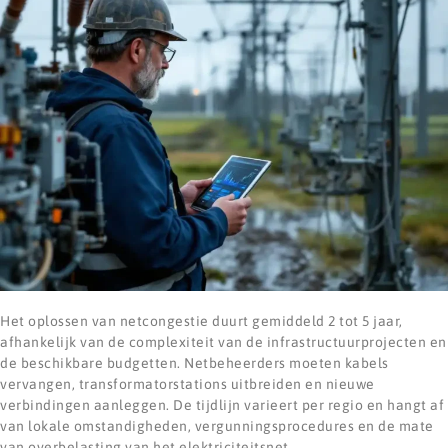
Het oplossen van netcongestie duurt gemiddeld 2 tot 5 jaar,
afhankelijk van de complexiteit van de infrastructuurprojecten en
de beschikbare budgetten. Netbeheerders moeten kabels
vervangen, transformatorstations uitbreiden en nieuwe
verbindingen aanleggen. De tijdlijn varieert per regio en hangt af
van lokale omstandigheden, vergunningsprocedures en de mate
van overbelasting van het elektriciteitsnet.