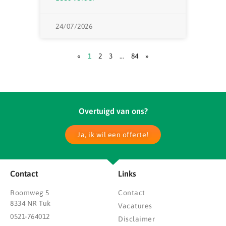
24/07/2026
«
1
2
3
…
84
»
Overtuigd van ons?
Ja, ik wil een offerte!
Contact
Links
Roomweg 5
Contact
8334 NR Tuk
Vacatures
0521-764012
Disclaimer