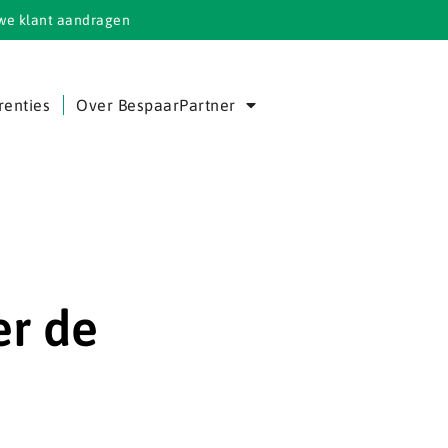
we klant aandragen
renties
Over BespaarPartner
er de