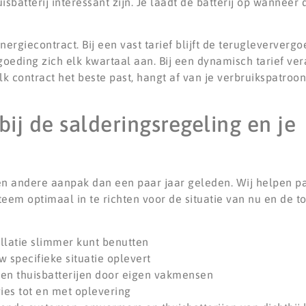
sbatterij interessant zijn. Je laadt de batterij op wanneer d
rgiecontract. Bij een vast tarief blijft de terugleververgoe
rgoeding zich elk kwartaal aan. Bij een dynamisch tarief ver
contract het beste past, hangt af van je verbruikspatroon 
ij de salderingsregeling en je
n andere aanpak dan een paar jaar geleden. Wij helpen par
 optimaal in te richten voor de situatie van nu en de to
allatie slimmer kunt benutten
w specifieke situatie oplevert
 en thuisbatterijen door eigen vakmensen
vies tot en met oplevering