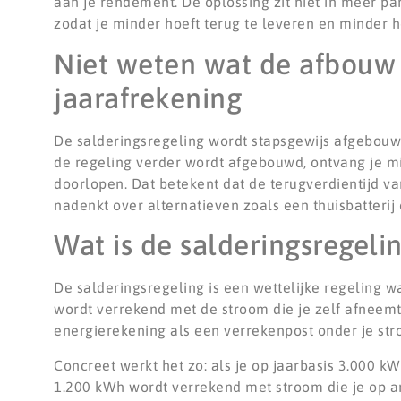
aan je rendement. De oplossing zit niet in meer pa
zodat je minder hoeft terug te leveren en minder h
Niet weten wat de afbouw b
jaarafrekening
De salderingsregeling wordt stapsgewijs afgebouwd.
de regeling verder wordt afgebouwd, ontvang je m
doorlopen. Dat betekent dat de terugverdientijd van
nadenkt over alternatieven zoals een thuisbatterij 
Wat is de salderingsregeli
De salderingsregeling is een wettelijke regeling w
wordt verrekend met de stroom die je zelf afneemt v
energierekening als een verrekenpost onder je str
Concreet werkt het zo: als je op jaarbasis 3.000 k
1.200 kWh wordt verrekend met stroom die je op an