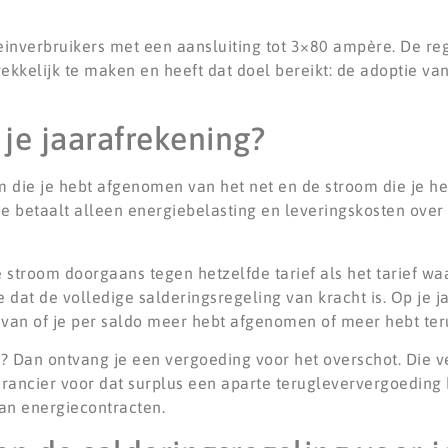
einverbruikers met een aansluiting tot 3×80 ampère. De rege
kelijk te maken en heeft dat doel bereikt: de adoptie va
je jaarafrekening?
m die je hebt afgenomen van het net en de stroom die je h
e betaalt alleen energiebelasting en leveringskosten over 
 stroom doorgaans tegen hetzelfde tarief als het tarief wa
 dat de volledige salderingsregeling van kracht is. Op je ja
jk van of je per saldo meer hebt afgenomen of meer hebt te
 Dan ontvang je een vergoeding voor het overschot. Die v
erancier voor dat surplus een aparte terugleververgoeding h
van energiecontracten.