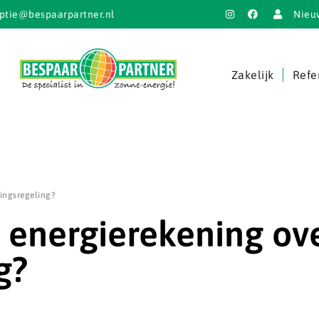
ptie@bespaarpartner.nl
Nieu
Zakelijk
Refe
ringsregeling?
e energierekening ov
g?