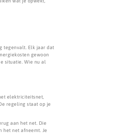
uiken wat je opwekt,
 tegenvalt. Elk jaar dat
 energiekosten gewoon
 situatie. Wie nu al
t elektriciteitsnet,
De regeling staat op je
erug aan het net. Die
n het net afneemt. Je