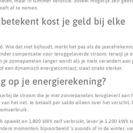
nelen, maar in slimmer verbruik: zoveel mogelijk zelf gebr
oeft af te nemen.
etekent kost je geld bij elke
 Wie dat niet bijhoudt, merkt het pas als de jaarafrekening
inder compensatie voor teruggeleverde stroom, terwijl je
 je zonnepanelen langer wordt als je niets verandert aan je
of een dynamisch energiecontract, staat straks sterker.
ng op je energierekening?
aarbij de stroom die je met zonnepanelen teruglevert aan he
an het net. Je betaalt per saldo alleen over het verschil. 
oomverbruik.
Wh opwekt en 1.800 kWh zelf verbruikt, lever je 1.200 kWh t
dere momenten, bijvoorbeeld ’s avonds of in de winter, va