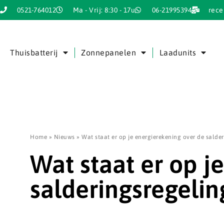
0521-764012
Ma - Vrij: 8:30 - 17u
06-21995394
rece
Thuisbatterij
Zonnepanelen
Laadunits
Home
»
Nieuws
»
Wat staat er op je energierekening over de salde
Wat staat er op j
salderingsregelin