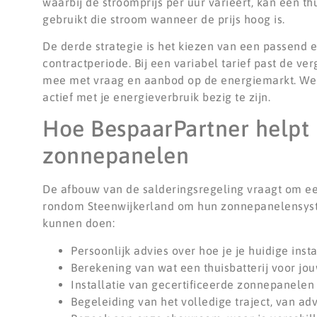
waarbij de stroomprijs per uur varieert, kan een thui
gebruikt die stroom wanneer de prijs hoog is.
De derde strategie is het kiezen van een passend ene
contractperiode. Bij een variabel tarief past de ve
mee met vraag en aanbod op de energiemarkt. Welk 
actief met je energieverbruik bezig te zijn.
Hoe BespaarPartner helpt b
zonnepanelen
De afbouw van de salderingsregeling vraagt om ee
rondom Steenwijkerland om hun zonnepanelensysteem
kunnen doen:
Persoonlijk advies over hoe je je huidige inst
Berekening van wat een thuisbatterij voor jou
Installatie van gecertificeerde zonnepanelen
Begeleiding van het volledige traject, van ad