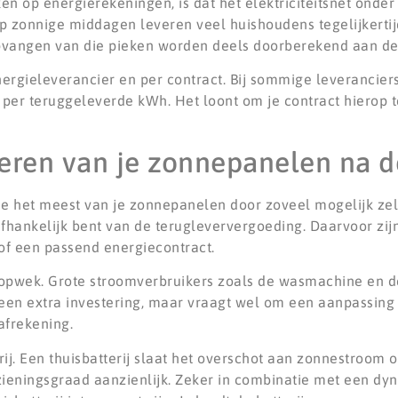
n op energierekeningen, is dat het elektriciteitsnet onder
 zonnige middagen leveren veel huishoudens tegelijkertij
opvangen van die pieken worden deels doorberekend aan de
nergieleverancier en per contract. Bij sommige leverancie
f per teruggeleverde kWh. Het loont om je contract hierop t
teren van je zonnepanelen na 
je het meest van je zonnepanelen door zoveel mogelijk zelf
fhankelijk bent van de terugleververgoeding. Daarvoor zijn
 of een passend energiecontract.
e opwek. Grote stroomverbruikers zoals de wasmachine en d
geen extra investering, maar vraagt wel om een aanpassing
afrekening.
rij. Een thuisbatterij slaat het overschot aan zonnestroom 
zieningsgraad aanzienlijk. Zeker in combinatie met een dy