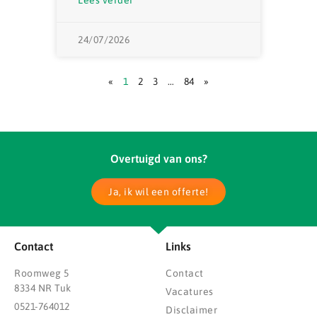
Lees verder
24/07/2026
«
1
2
3
…
84
»
Overtuigd van ons?
Ja, ik wil een offerte!
Contact
Links
Roomweg 5
Contact
8334 NR Tuk
Vacatures
0521-764012
Disclaimer