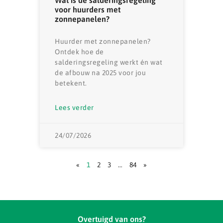
Wat is de salderingsregeling
voor huurders met
zonnepanelen?
Huurder met zonnepanelen?
Ontdek hoe de
salderingsregeling werkt én wat
de afbouw na 2025 voor jou
betekent.
Lees verder
24/07/2026
«
1
2
3
…
84
»
Overtuigd van ons?