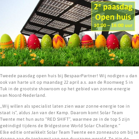
Tweede paasdag open huis bij BespaarPartner! Wij nodigen u dan
ook van harte uit op maandag 22 april a.s. aan de Roomweg 5 in
Tuk in de grootste showroom op het gebied van zonne-energie
van Noord-Nederland.
,,Wij willen als specialist laten zien waar zonne-energie toe in
staat is”, aldus Jan van der Kamp. Daarom komt Solar Team
Twente met hun auto “RED SHIFT”, waarmee ze in de top 5 zijn
geëindigd tijdens de Bridgestone World Solar Challenge.”
Elke editie ontwikkelt Solar Team Twente een zonneauto om bij te
dragen aan de toekomst van een duurzame wereld. Ze zijn de