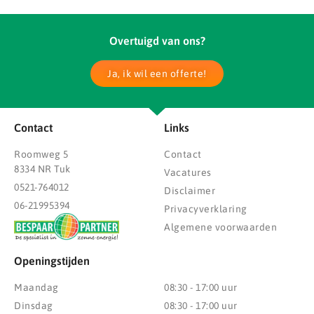
Overtuigd van ons?
Ja, ik wil een offerte!
Contact
Links
Roomweg 5
Contact
8334 NR Tuk
Vacatures
0521-764012
Disclaimer
06-21995394
Privacyverklaring
Algemene voorwaarden
Openingstijden
Maandag
08:30 - 17:00 uur
Dinsdag
08:30 - 17:00 uur