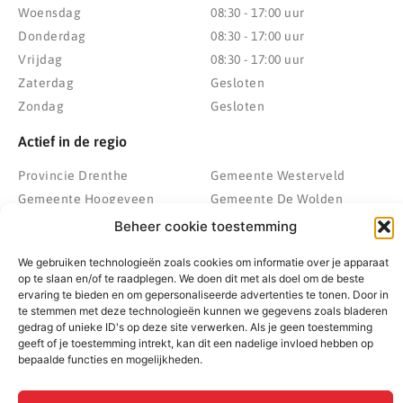
Woensdag
08:30 - 17:00 uur
Donderdag
08:30 - 17:00 uur
Vrijdag
08:30 - 17:00 uur
Zaterdag
Gesloten
Zondag
Gesloten
Actief in de regio
Provincie Drenthe
Gemeente Westerveld
Gemeente Hoogeveen
Gemeente De Wolden
Gemeente Meppel
Zwolle
Beheer cookie toestemming
Gemeente Midden-Drenthe
Heerenveen
We gebruiken technologieën zoals cookies om informatie over je apparaat
Gemeente Noordenveld
Kampen
op te slaan en/of te raadplegen. We doen dit met als doel om de beste
Gemeente Noordoostpolder
Emmeloord
ervaring te bieden en om gepersonaliseerde advertenties te tonen. Door in
te stemmen met deze technologieën kunnen we gegevens zoals bladeren
Gemeente Steenwijkerland
Wolvega
gedrag of unieke ID's op deze site verwerken. Als je geen toestemming
Gemeente Weststellingwerf
geeft of je toestemming intrekt, kan dit een nadelige invloed hebben op
bepaalde functies en mogelijkheden.