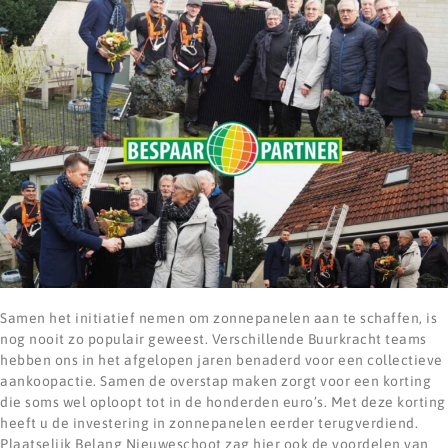
Samen het initiatief nemen om zonnepanelen aan te schaffen, is
nog nooit zo populair geweest. Verschillende Buurkracht teams
hebben ons in het afgelopen jaren benaderd voor een collectieve
aankoopactie. Samen de overstap maken zorgt voor een korting
die soms wel oploopt tot in de honderden euro’s. Met deze korting
heeft u de investering in zonnepanelen eerder terugverdiend.
Plaatselijk Belang Nieuweschoot zag hier ook de voordelen van