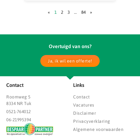
«
1
2
3
…
84
»
Overtuigd van ons?
Ja, ik wil een offerte!
Contact
Links
Roomweg 5
Contact
8334 NR Tuk
Vacatures
0521-764012
Disclaimer
06-21995394
Privacyverklaring
Algemene voorwaarden