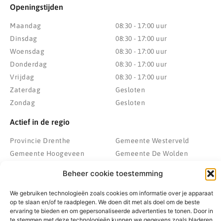
Openingstijden
Maandag
08:30 - 17:00 uur
Dinsdag
08:30 - 17:00 uur
Woensdag
08:30 - 17:00 uur
Donderdag
08:30 - 17:00 uur
Vrijdag
08:30 - 17:00 uur
Zaterdag
Gesloten
Zondag
Gesloten
Actief in de regio
Provincie Drenthe
Gemeente Westerveld
Gemeente Hoogeveen
Gemeente De Wolden
Gemeente Meppel
Zwolle
Beheer cookie toestemming
Gemeente Midden-Drenthe
Heerenveen
Gemeente Noordenveld
Kampen
We gebruiken technologieën zoals cookies om informatie over je apparaat
op te slaan en/of te raadplegen. We doen dit met als doel om de beste
Gemeente Noordoostpolder
Emmeloord
ervaring te bieden en om gepersonaliseerde advertenties te tonen. Door in
Gemeente Steenwijkerland
Wolvega
te stemmen met deze technologieën kunnen we gegevens zoals bladeren