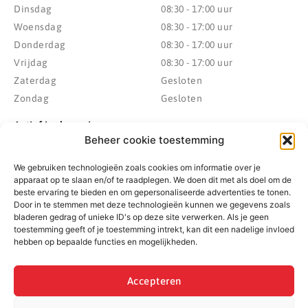
Dinsdag
08:30 - 17:00 uur
Woensdag
08:30 - 17:00 uur
Donderdag
08:30 - 17:00 uur
Vrijdag
08:30 - 17:00 uur
Zaterdag
Gesloten
Zondag
Gesloten
Actief in de regio
Beheer cookie toestemming
Provincie Drenthe
Gemeente Westerveld
We gebruiken technologieën zoals cookies om informatie over je
Gemeente Hoogeveen
Gemeente De Wolden
apparaat op te slaan en/of te raadplegen. We doen dit met als doel om de
Gemeente Meppel
Zwolle
beste ervaring te bieden en om gepersonaliseerde advertenties te tonen.
Gemeente Midden-Drenthe
Heerenveen
Door in te stemmen met deze technologieën kunnen we gegevens zoals
bladeren gedrag of unieke ID's op deze site verwerken. Als je geen
Gemeente Noordenveld
Kampen
toestemming geeft of je toestemming intrekt, kan dit een nadelige invloed
Gemeente Noordoostpolder
Emmeloord
hebben op bepaalde functies en mogelijkheden.
Gemeente Steenwijkerland
Wolvega
Gemeente Weststellingwerf
Accepteren