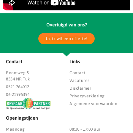
Overtuigd van ons?
Ja, ik wil een offerte!
Contact
Links
Roomweg 5
Contact
8334 NR Tuk
Vacatures
0521-764012
Disclaimer
06-21995394
Privacyverklaring
Algemene voorwaarden
Openingstijden
Maandag
08:30 - 17:00 uur