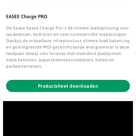
EASEE Charge PRO
De
Easee
Easee Charge Pro is dé slimme laadoplossing voor
laadpleinen, bedrijven en semi-commerciële toepassingen.
Dankzij de schaalbare infrastructuur, slimme load balancing
en geïntegreerde MID-gecertificeerde energiemeter is deze
laadpaal ideaal voor locaties met meerdere laadpunten,
zoals kantoren, appartementencomplexen, hotels en
parkeerterreinen.
Productsheet downloaden