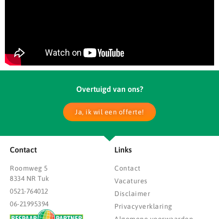
Overtuigd van ons?
Ja, ik wil een offerte!
Contact
Links
Roomweg 5
Contact
8334 NR Tuk
Vacatures
0521-764012
Disclaimer
06-21995394
Privacyverklaring
Algemene voorwaarden