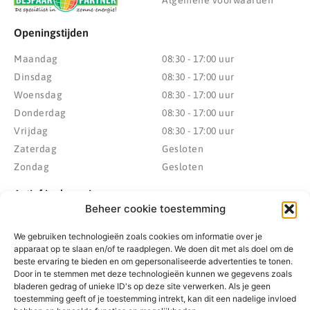
Openingstijden
Maandag
08:30 - 17:00 uur
Dinsdag
08:30 - 17:00 uur
Woensdag
08:30 - 17:00 uur
Donderdag
08:30 - 17:00 uur
Vrijdag
08:30 - 17:00 uur
Zaterdag
Gesloten
Zondag
Gesloten
Actief in de regio
Beheer cookie toestemming
Provincie Drenthe
Gemeente Westerveld
We gebruiken technologieën zoals cookies om informatie over je
Gemeente Hoogeveen
Gemeente De Wolden
apparaat op te slaan en/of te raadplegen. We doen dit met als doel om de
Gemeente Meppel
Zwolle
beste ervaring te bieden en om gepersonaliseerde advertenties te tonen.
Door in te stemmen met deze technologieën kunnen we gegevens zoals
Gemeente Midden-Drenthe
Heerenveen
bladeren gedrag of unieke ID's op deze site verwerken. Als je geen
Gemeente Noordenveld
Kampen
toestemming geeft of je toestemming intrekt, kan dit een nadelige invloed