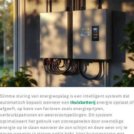
Slimme sturing van energieopslag is een intelligent systeem dat
automatisch bepaalt wanneer een
thuisbatterij
energie opslaat of
afgeeft, op basis van factoren zoals energieprijzen,
verbruikspatronen en weersvoorspellingen. Dit systeem
optimaliseert het gebruik van zonnepanelen door overtollige
energie op te slaan wanneer de zon schijnt en deze weer vrij te
geven wanneer je stroom nodig hebt. Voor huiseigenaren met