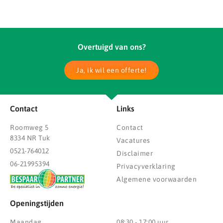
Overtuigd van ons?
Ja, ik wil een offerte!
Contact
Links
Roomweg 5
Contact
8334 NR Tuk
Vacatures
0521-764012
Disclaimer
06-21995394
Privacyverklaring
Algemene voorwaarden
Openingstijden
Maandag
08:30 - 17:00 uur