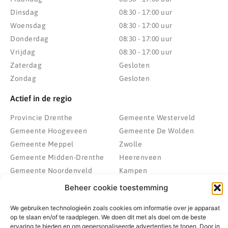
Dinsdag
08:30 - 17:00 uur
Woensdag
08:30 - 17:00 uur
Donderdag
08:30 - 17:00 uur
Vrijdag
08:30 - 17:00 uur
Zaterdag
Gesloten
Zondag
Gesloten
Actief in de regio
Provincie Drenthe
Gemeente Westerveld
Gemeente Hoogeveen
Gemeente De Wolden
Gemeente Meppel
Zwolle
Gemeente Midden-Drenthe
Heerenveen
Gemeente Noordenveld
Kampen
Gemeente Noordoostpolder
Emmeloord
Beheer cookie toestemming
Gemeente Steenwijkerland
Wolvega
We gebruiken technologieën zoals cookies om informatie over je apparaat
Gemeente Weststellingwerf
op te slaan en/of te raadplegen. We doen dit met als doel om de beste
ervaring te bieden en om gepersonaliseerde advertenties te tonen. Door in