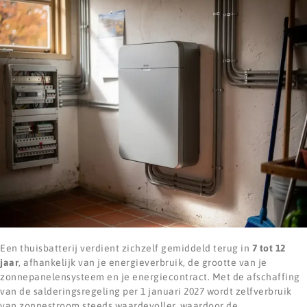
Een thuisbatterij verdient zichzelf gemiddeld terug in
7 tot 12
jaar
, afhankelijk van je energieverbruik, de grootte van je
zonnepanelensysteem en je energiecontract. Met de afschaffing
van de salderingsregeling per 1 januari 2027 wordt zelfverbruik
van zonnestroom steeds waardevoller, waardoor de