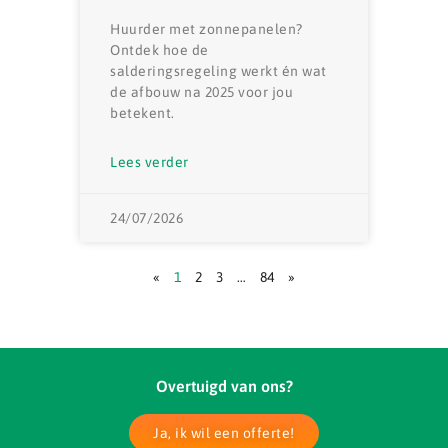
Huurder met zonnepanelen?
Ontdek hoe de
salderingsregeling werkt én wat
de afbouw na 2025 voor jou
betekent.
Lees verder
24/07/2026
«
1
2
3
…
84
»
Overtuigd van ons?
Ja, ik wil een offerte!