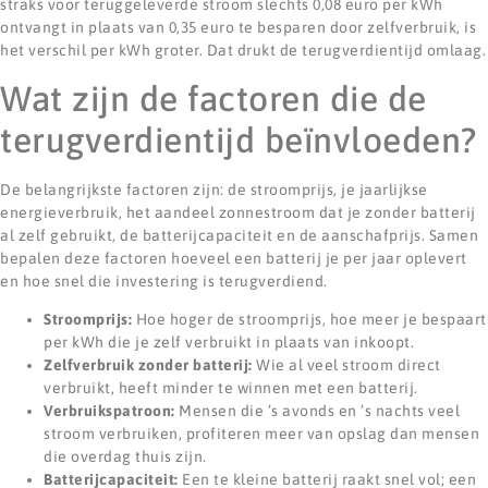
straks voor teruggeleverde stroom slechts 0,08 euro per kWh
ontvangt in plaats van 0,35 euro te besparen door zelfverbruik, is
het verschil per kWh groter. Dat drukt de terugverdientijd omlaag.
Wat zijn de factoren die de
terugverdientijd beïnvloeden?
De belangrijkste factoren zijn: de stroomprijs, je jaarlijkse
energieverbruik, het aandeel zonnestroom dat je zonder batterij
al zelf gebruikt, de batterijcapaciteit en de aanschafprijs. Samen
bepalen deze factoren hoeveel een batterij je per jaar oplevert
en hoe snel die investering is terugverdiend.
Stroomprijs:
Hoe hoger de stroomprijs, hoe meer je bespaart
per kWh die je zelf verbruikt in plaats van inkoopt.
Zelfverbruik zonder batterij:
Wie al veel stroom direct
verbruikt, heeft minder te winnen met een batterij.
Verbruikspatroon:
Mensen die ’s avonds en ’s nachts veel
stroom verbruiken, profiteren meer van opslag dan mensen
die overdag thuis zijn.
Batterijcapaciteit:
Een te kleine batterij raakt snel vol; een