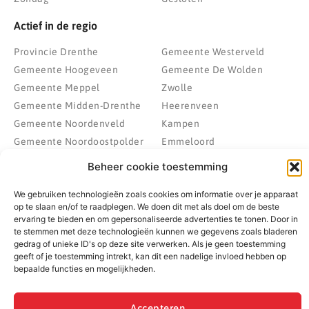
Actief in de regio
Provincie Drenthe
Gemeente Westerveld
Gemeente Hoogeveen
Gemeente De Wolden
Gemeente Meppel
Zwolle
Gemeente Midden-Drenthe
Heerenveen
Gemeente Noordenveld
Kampen
Gemeente Noordoostpolder
Emmeloord
Gemeente Steenwijkerland
Wolvega
Beheer cookie toestemming
Gemeente Weststellingwerf
We gebruiken technologieën zoals cookies om informatie over je apparaat
op te slaan en/of te raadplegen. We doen dit met als doel om de beste
ervaring te bieden en om gepersonaliseerde advertenties te tonen. Door in
© 2022 - 2026 BespaarPartner | Alle rechten voorbehouden
te stemmen met deze technologieën kunnen we gegevens zoals bladeren
gedrag of unieke ID's op deze site verwerken. Als je geen toestemming
geeft of je toestemming intrekt, kan dit een nadelige invloed hebben op
bepaalde functies en mogelijkheden.
Accepteren