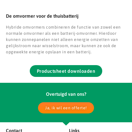
De omvormer voor de thuisbatterij
Hybride omvormers combineren de functie van zowel een
normale omvormer als een batterij-omvormer. Hierdoor
kunnen zonnepanelen niet alleen energie omzetten van
gelijkstroom naar wisselstroom, maar kunnen ze ook de
opgewekte energie opslaan in een batterij.
Productsheet downloaden
Overtuigd van ons?
Ja, ik wil een offerte!
Contact
Links